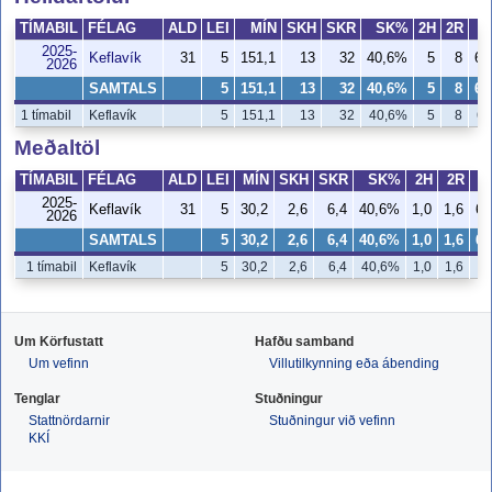
TÍMABIL
FÉLAG
ALD
LEI
MÍN
SKH
SKR
SK%
2H
2R
2025-
Keflavík
31
5
151,1
13
32
40,6%
5
8
62
2026
SAMTALS
5
151,1
13
32
40,6%
5
8
62
1 tímabil
Keflavík
5
151,1
13
32
40,6%
5
8
62
Meðaltöl
TÍMABIL
FÉLAG
ALD
LEI
MÍN
SKH
SKR
SK%
2H
2R
2025-
Keflavík
31
5
30,2
2,6
6,4
40,6%
1,0
1,6
62
2026
SAMTALS
5
30,2
2,6
6,4
40,6%
1,0
1,6
62
1 tímabil
Keflavík
5
30,2
2,6
6,4
40,6%
1,0
1,6
6
Um Körfustatt
Hafðu samband
Um vefinn
Villutilkynning eða ábending
Tenglar
Stuðningur
Stattnördarnir
Stuðningur við vefinn
KKÍ