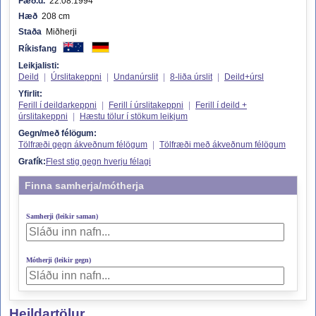
Fæð.d.
22.08.1994
Hæð
208 cm
Staða
Miðherji
Ríkisfang
Leikjalisti:
Deild
|
Úrslitakeppni
|
Undanúrslit
|
8-liða úrslit
|
Deild+úrsl
Yfirlit:
Ferill í deildarkeppni
|
Ferill í úrslitakeppni
|
Ferill í deild +
úrslitakeppni
|
Hæstu tölur í stökum leikjum
Gegn/með félögum:
Tölfræði gegn ákveðnum félögum
|
Tölfræði með ákveðnum félögum
Grafík:
Flest stig gegn hverju félagi
Finna samherja/mótherja
Samherji (leikir saman)
Mótherji (leikir gegn)
Heildartölur