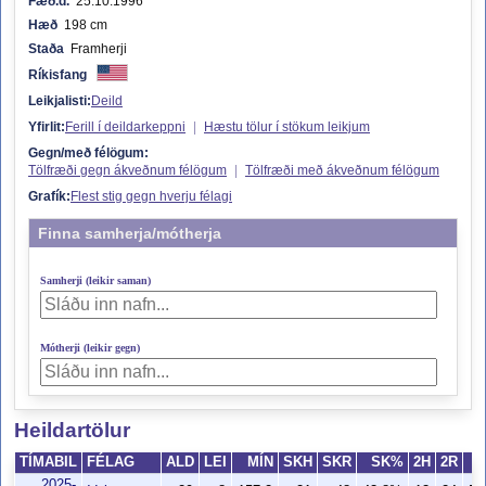
Fæð.d.
25.10.1996
Hæð
198 cm
Staða
Framherji
Ríkisfang
Leikjalisti:
Deild
Yfirlit:
Ferill í deildarkeppni
|
Hæstu tölur í stökum leikjum
Gegn/með félögum:
Tölfræði gegn ákveðnum félögum
|
Tölfræði með ákveðnum félögum
Grafík:
Flest stig gegn hverju félagi
Finna samherja/mótherja
Samherji (leikir saman)
Mótherji (leikir gegn)
Heildartölur
TÍMABIL
FÉLAG
ALD
LEI
MÍN
SKH
SKR
SK%
2H
2R
2025-