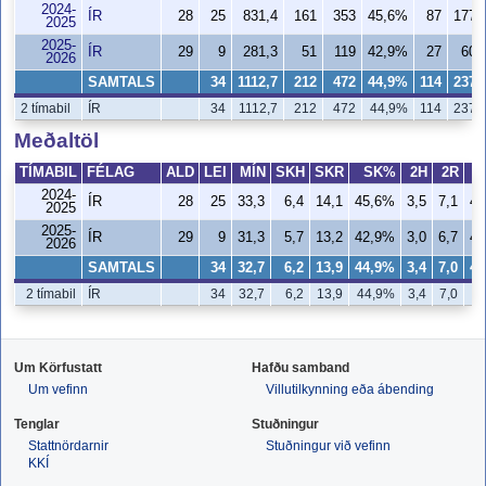
2024-
ÍR
28
25
831,4
161
353
45,6%
87
177
2025
2025-
ÍR
29
9
281,3
51
119
42,9%
27
60
2026
SAMTALS
34
1112,7
212
472
44,9%
114
237
2 tímabil
ÍR
34
1112,7
212
472
44,9%
114
237
Meðaltöl
TÍMABIL
FÉLAG
ALD
LEI
MÍN
SKH
SKR
SK%
2H
2R
2024-
ÍR
28
25
33,3
6,4
14,1
45,6%
3,5
7,1
49
2025
2025-
ÍR
29
9
31,3
5,7
13,2
42,9%
3,0
6,7
45
2026
SAMTALS
34
32,7
6,2
13,9
44,9%
3,4
7,0
48
2 tímabil
ÍR
34
32,7
6,2
13,9
44,9%
3,4
7,0
4
Um Körfustatt
Hafðu samband
Um vefinn
Villutilkynning eða ábending
Tenglar
Stuðningur
Stattnördarnir
Stuðningur við vefinn
KKÍ