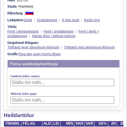
Hæð
201 cm
Staða
Framherji
Ríkisfang
Leikjalisti:
Deild
|
Úrslitakeppni
|
8-liða úrslit
|
Deild+úrsl
Yfirlit:
Ferill í deildarkeppni
|
Ferill í úrslitakeppni
|
Ferill í deild +
úrslitakeppni
|
Hæstu tölur í stökum leikjum
Gegn/með félögum:
Tölfræði gegn ákveðnum félögum
|
Tölfræði með ákveðnum félögum
Grafík:
Flest stig gegn hverju félagi
Finna samherja/mótherja
Samherji (leikir saman)
Mótherji (leikir gegn)
Heildartölur
TÍMABIL
FÉLAG
ALD
LEI
MÍN
SKH
SKR
SK%
2H
2R