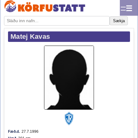
☰
Sækja
Matej Kavas
Fæð.d.
27.7.1996