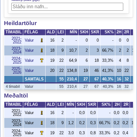
Heildartölur
TÍMABIL
FÉLAG
ALD
LEI
MÍN
SKH
SKR
SK%
2H
2R
2021-
Valur
16
2
-
0
0
-
0
0
2022
2023-
Valur
18
9
10,7
2
3
66,7%
2
2
10
2024
2024-
Valur
19
22
64,9
6
18
33,3%
4
8
5
2025
2025-
Valur
20
22
134,8
19
46
41,3%
10
22
4
2026
SAMTALS
55
210,4
27
67
40,3%
16
32
5
4 tímabil
Valur
55
210,4
27
67
40,3%
16
32
5
Meðaltöl
TÍMABIL
FÉLAG
ALD
LEI
MÍN
SKH
SKR
SK%
2H
2R
2021-
Valur
16
2
-
0,0
0,0
-
0,0
0,0
2022
2023-
Valur
18
9
1,2
0,2
0,3
66,7%
0,2
0,2
10
2024
2024-
Valur
19
22
3,0
0,3
0,8
33,3%
0,2
0,4
5
2025