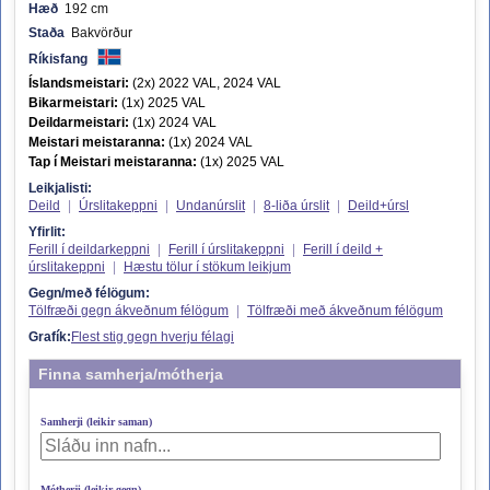
Hæð
192 cm
Staða
Bakvörður
Ríkisfang
Íslandsmeistari:
(2x) 2022 VAL, 2024 VAL
Bikarmeistari:
(1x) 2025 VAL
Deildarmeistari:
(1x) 2024 VAL
Meistari meistaranna:
(1x) 2024 VAL
Tap í Meistari meistaranna:
(1x) 2025 VAL
Leikjalisti:
Deild
|
Úrslitakeppni
|
Undanúrslit
|
8-liða úrslit
|
Deild+úrsl
Yfirlit:
Ferill í deildarkeppni
|
Ferill í úrslitakeppni
|
Ferill í deild +
úrslitakeppni
|
Hæstu tölur í stökum leikjum
Gegn/með félögum:
Tölfræði gegn ákveðnum félögum
|
Tölfræði með ákveðnum félögum
Grafík:
Flest stig gegn hverju félagi
Finna samherja/mótherja
Samherji (leikir saman)
Mótherji (leikir gegn)