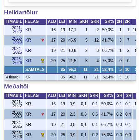
Heildartölur
TÍMABIL
FÉLAG
ALD
LEI
MÍN
SKH
SKR
SK%
2H
2R
2021-
KR
16
19
17,1
1
2
50,0%
1
1
100
2022
2022-
KR
17
20
46,9
5
12
41,7%
3
7
42
2023
2024-
KR
19
21
10,9
2
3
66,7%
1
2
50
2025
2025-
KR
20
25
21,5
3
4
75,0%
0
0
2026
SAMTALS
85
96,3
11
21
52,4%
5
10
50
4 tímabil
KR
85
96,3
11
21
52,4%
5
10
50
Meðaltöl
TÍMABIL
FÉLAG
ALD
LEI
MÍN
SKH
SKR
SK%
2H
2R
2021-
KR
16
19
0,9
0,1
0,1
50,0%
0,1
0,1
10
2022
2022-
KR
17
20
2,3
0,3
0,6
41,7%
0,2
0,4
4
2023
2024-
KR
19
21
0,5
0,1
0,1
66,7%
0,0
0,1
5
2025
2025-
KR
20
25
0,9
0,1
0,2
75,0%
0,0
0,0
2026