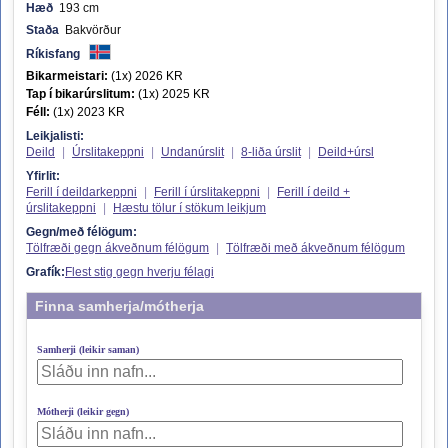
Hæð
193 cm
Staða
Bakvörður
Ríkisfang
Bikarmeistari:
(1x) 2026 KR
Tap í bikarúrslitum:
(1x) 2025 KR
Féll:
(1x) 2023 KR
Leikjalisti:
Deild
|
Úrslitakeppni
|
Undanúrslit
|
8-liða úrslit
|
Deild+úrsl
Yfirlit:
Ferill í deildarkeppni
|
Ferill í úrslitakeppni
|
Ferill í deild +
úrslitakeppni
|
Hæstu tölur í stökum leikjum
Gegn/með félögum:
Tölfræði gegn ákveðnum félögum
|
Tölfræði með ákveðnum félögum
Grafík:
Flest stig gegn hverju félagi
Finna samherja/mótherja
Samherji (leikir saman)
Mótherji (leikir gegn)