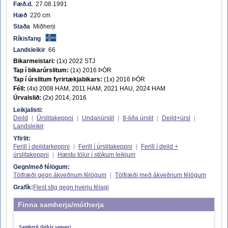
Fæð.d.
27.08.1991
Hæð
220 cm
Staða
Miðherji
Ríkisfang
Landsleikir
66
Bikarmeistari:
(1x) 2022 STJ
Tap í bikarúrslitum:
(1x) 2016 ÞÓR
Tap í úrslitum fyrirtækjabikars:
(1x) 2016 ÞÓR
Féll:
(4x) 2008 HAM, 2011 HAM, 2021 HAU, 2024 HAM
Úrvalslið:
(2x) 2014, 2016
Leikjalisti:
Deild
|
Úrslitakeppni
|
Undanúrslit
|
8-liða úrslit
|
Deild+úrsl
|
Landsleikir
Yfirlit:
Ferill í deildarkeppni
|
Ferill í úrslitakeppni
|
Ferill í deild +
úrslitakeppni
|
Hæstu tölur í stökum leikjum
Gegn/með félögum:
Tölfræði gegn ákveðnum félögum
|
Tölfræði með ákveðnum félögum
Grafík:
Flest stig gegn hverju félagi
Finna samherja/mótherja
Samherji (leikir saman)