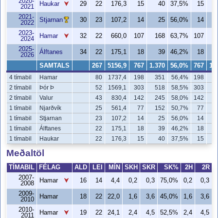
2020-
Haukar
29
22
176,3
15
40
37,5%
15
2021
2021-
Stjarnan
30
23
107,2
14
25
56,0%
14
2022
2023-
Hamar
32
22
660,0
107
168
63,7%
107
1
2024
2025-
Álftanes
34
22
175,1
18
39
46,2%
18
2026
SAMTALS
267
5156,9
767
1.370
56,0%
767
1.
4 tímabil
Hamar
80
1737,4
198
351
56,4%
198
3
2 tímabil
Þór Þ
52
1569,1
303
518
58,5%
303
5
2 tímabil
Valur
43
830,4
142
245
58,0%
142
2
1 tímabil
Njarðvík
25
561,4
77
152
50,7%
77
1
1 tímabil
Stjarnan
23
107,2
14
25
56,0%
14
1 tímabil
Álftanes
22
175,1
18
39
46,2%
18
1 tímabil
Haukar
22
176,3
15
40
37,5%
15
Meðaltöl
TÍMABIL
FÉLAG
ALD
LEI
MÍN
SKH
SKR
SK%
2H
2R
2007-
Hamar
16
14
4,4
0,2
0,3
75,0%
0,2
0,3
2008
2009-
Hamar
18
22
22,0
1,6
3,6
45,0%
1,6
3,6
2010
2010-
Hamar
19
22
24,1
2,4
4,5
52,5%
2,4
4,5
2011