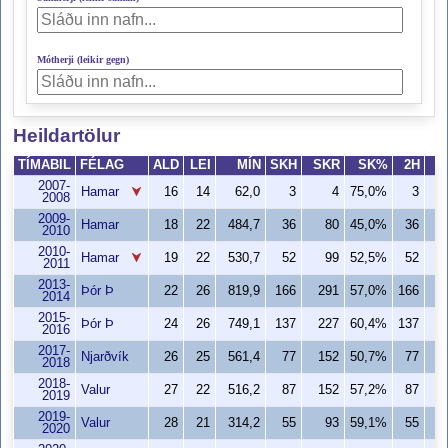
Mótherji (leikir gegn)
Heildartölur
TÍMABIL
FÉLAG
ALD
LEI
MÍN
SKH
SKR
SK%
2H
2007-
Hamar
16
14
62,0
3
4
75,0%
3
2008
2009-
Hamar
18
22
484,7
36
80
45,0%
36
2010
2010-
Hamar
19
22
530,7
52
99
52,5%
52
2011
2013-
Þór Þ
22
26
819,9
166
291
57,0%
166
2
2014
2015-
Þór Þ
24
26
749,1
137
227
60,4%
137
2
2016
2017-
Njarðvík
26
25
561,4
77
152
50,7%
77
1
2018
2018-
Valur
27
22
516,2
87
152
57,2%
87
1
2019
2019-
Valur
28
21
314,2
55
93
59,1%
55
2020