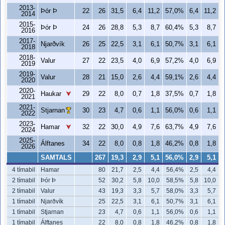
2013-
Þór Þ
22
26
31,5
6,4
11,2
57,0%
6,4
11,2
2014
2015-
Þór Þ
24
26
28,8
5,3
8,7
60,4%
5,3
8,7
2016
2017-
Njarðvík
26
25
22,5
3,1
6,1
50,7%
3,1
6,1
2018
2018-
Valur
27
22
23,5
4,0
6,9
57,2%
4,0
6,9
2019
2019-
Valur
28
21
15,0
2,6
4,4
59,1%
2,6
4,4
2020
2020-
Haukar
29
22
8,0
0,7
1,8
37,5%
0,7
1,8
2021
2021-
Stjarnan
30
23
4,7
0,6
1,1
56,0%
0,6
1,1
2022
2023-
Hamar
32
22
30,0
4,9
7,6
63,7%
4,9
7,6
2024
2025-
Álftanes
34
22
8,0
0,8
1,8
46,2%
0,8
1,8
2026
SAMTALS
267
19,3
2,9
5,1
56,0%
2,9
5,1
4 tímabil
Hamar
80
21,7
2,5
4,4
56,4%
2,5
4,4
2 tímabil
Þór Þ
52
30,2
5,8
10,0
58,5%
5,8
10,0
2 tímabil
Valur
43
19,3
3,3
5,7
58,0%
3,3
5,7
1 tímabil
Njarðvík
25
22,5
3,1
6,1
50,7%
3,1
6,1
1 tímabil
Stjarnan
23
4,7
0,6
1,1
56,0%
0,6
1,1
1 tímabil
Álftanes
22
8,0
0,8
1,8
46,2%
0,8
1,8