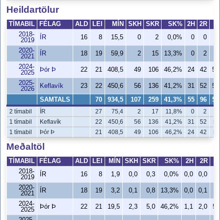
Heildartölur
TÍMABIL
FÉLAG
ALD
LEI
MÍN
SKH
SKR
SK%
2H
2R
2018-
ÍR
16
8
15,5
0
2
0,0%
0
0
2019
2020-
ÍR
18
19
59,9
2
15
13,3%
0
2
0
2021
2024-
Þór Þ
22
21
408,5
49
106
46,2%
24
42
57
2025
2025-
Keflavík
23
22
450,6
56
136
41,2%
31
52
59
2026
SAMTALS
70
934,5
107
259
41,3%
55
96
57
2 tímabil
ÍR
27
75,4
2
17
11,8%
0
2
0
1 tímabil
Keflavík
22
450,6
56
136
41,2%
31
52
59
1 tímabil
Þór Þ
21
408,5
49
106
46,2%
24
42
57
Meðaltöl
TÍMABIL
FÉLAG
ALD
LEI
MÍN
SKH
SKR
SK%
2H
2R
2018-
ÍR
16
8
1,9
0,0
0,3
0,0%
0,0
0,0
2019
2020-
ÍR
18
19
3,2
0,1
0,8
13,3%
0,0
0,1
0
2021
2024-
Þór Þ
22
21
19,5
2,3
5,0
46,2%
1,1
2,0
57
2025