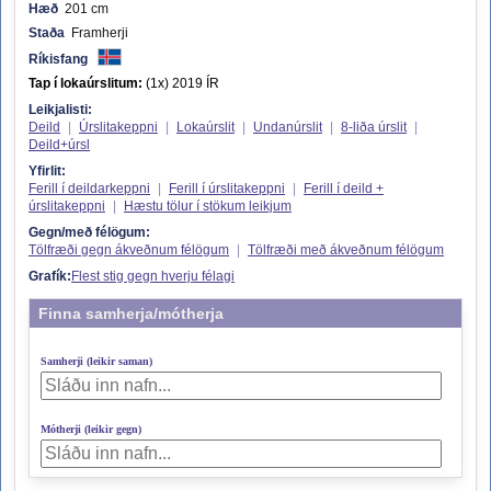
Hæð
201 cm
Staða
Framherji
Ríkisfang
Tap í lokaúrslitum:
(1x) 2019 ÍR
Leikjalisti:
Deild
|
Úrslitakeppni
|
Lokaúrslit
|
Undanúrslit
|
8-liða úrslit
|
Deild+úrsl
Yfirlit:
Ferill í deildarkeppni
|
Ferill í úrslitakeppni
|
Ferill í deild +
úrslitakeppni
|
Hæstu tölur í stökum leikjum
Gegn/með félögum:
Tölfræði gegn ákveðnum félögum
|
Tölfræði með ákveðnum félögum
Grafík:
Flest stig gegn hverju félagi
Finna samherja/mótherja
Samherji (leikir saman)
Mótherji (leikir gegn)