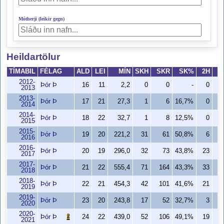
Mótherji (leikir gegn)
Heildartölur
TÍMABIL
FÉLAG
ALD
LEI
MÍN
SKH
SKR
SK%
2H
2
2012-
Þór Þ
16
11
2,2
0
0
-
0
2013
2013-
Þór Þ
17
21
27,3
1
6
16,7%
0
2014
2014-
Þór Þ
18
22
32,7
1
8
12,5%
0
2015
2015-
Þór Þ
19
20
221,2
31
61
50,8%
6
2016
2016-
Þór Þ
20
19
296,0
32
73
43,8%
23
4
2017
2017-
Þór Þ
21
22
555,4
71
164
43,3%
33
6
2018
2018-
Þór Þ
22
21
454,3
42
101
41,6%
21
3
2019
2019-
Þór Þ
23
20
243,8
17
52
32,7%
3
1
2020
2020-
Þór Þ
24
22
439,0
52
106
49,1%
19
2
2021