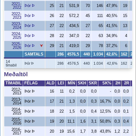
2021-
Þór Þ
25
21
531,9
70
146
47,9%
19
3
2022
2022-
Þór Þ
26
22
572,2
45
111
40,5%
15
2
2023
2023-
Þór Þ
27
22
434,5
27
65
41,5%
13
1
2024
2024-
Þór Þ
28
22
347,0
22
63
34,9%
4
2025
2025-
Þór Þ
29
21
419,0
29
78
37,2%
6
1
2026
SAMTALS
286
4576,5
440
1.034
42,6%
162
28
14
Þór Þ
286
4576,5
440
1.034
42,6%
162
28
tímabil
Meðaltöl
TÍMABIL
FÉLAG
ALD
LEI
MÍN
SKH
SKR
SK%
2H
2R
2012-
Þór Þ
16
11
0,2
0,0
0,0
-
0,0
0,0
2013
2013-
Þór Þ
17
21
1,3
0,0
0,3
16,7%
0,0
0,2
2014
2014-
Þór Þ
18
22
1,5
0,0
0,4
12,5%
0,0
0,1
2015
2015-
Þór Þ
19
20
11,1
1,6
3,1
50,8%
0,3
0,4
2016
2016-
Þór Þ
20
19
15,6
1,7
3,8
43,8%
1,2
2,2
2017