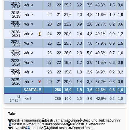
2017-
Þór Þ
21
22
25,2
3,2
7,5
43,3%
1,5
3,0
2018
2018-
Þór Þ
22
21
21,6
2,0
4,8
41,6%
1,0
1,9
2019
2019-
Þór Þ
23
20
12,2
0,9
2,6
32,7%
0,2
0,6
2020
2020-
Þór Þ
24
22
20,0
2,4
4,8
49,1%
0,9
1,2
2021
2021-
Þór Þ
25
21
25,3
3,3
7,0
47,9%
0,9
1,5
2022
2022-
Þór Þ
26
22
26,0
2,0
5,0
40,5%
0,7
1,0
2023
2023-
Þór Þ
27
22
19,7
1,2
3,0
41,5%
0,6
0,9
2024
2024-
Þór Þ
28
22
15,8
1,0
2,9
34,9%
0,2
0,2
1
2025
2025-
Þór Þ
29
21
20,0
1,4
3,7
37,2%
0,3
0,6
2026
SAMTALS
286
16,0
1,5
3,6
42,6%
0,6
1,0
14
Þór Þ
286
16,0
1,5
3,6
42,6%
0,6
1,0
tímabil
Tákn
Besti leikmaðurinn
Besti varnarmaðurinn
Besti ungi leikmaðurinn
Bestur leikmaður úrslitakeppninnar
Prúðasti leikmaðurinn
Úrvalslið
Landslið
Þjálfari ársins
Dómari ársins