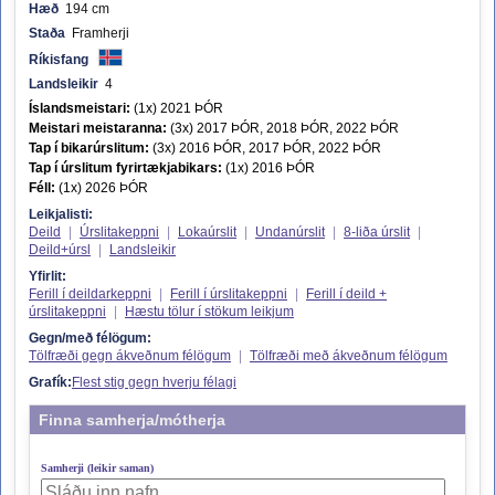
Hæð
194 cm
Staða
Framherji
Ríkisfang
Landsleikir
4
Íslandsmeistari:
(1x) 2021 ÞÓR
Meistari meistaranna:
(3x) 2017 ÞÓR, 2018 ÞÓR, 2022 ÞÓR
Tap í bikarúrslitum:
(3x) 2016 ÞÓR, 2017 ÞÓR, 2022 ÞÓR
Tap í úrslitum fyrirtækjabikars:
(1x) 2016 ÞÓR
Féll:
(1x) 2026 ÞÓR
Leikjalisti:
Deild
|
Úrslitakeppni
|
Lokaúrslit
|
Undanúrslit
|
8-liða úrslit
|
Deild+úrsl
|
Landsleikir
Yfirlit:
Ferill í deildarkeppni
|
Ferill í úrslitakeppni
|
Ferill í deild +
úrslitakeppni
|
Hæstu tölur í stökum leikjum
Gegn/með félögum:
Tölfræði gegn ákveðnum félögum
|
Tölfræði með ákveðnum félögum
Grafík:
Flest stig gegn hverju félagi
Finna samherja/mótherja
Samherji (leikir saman)