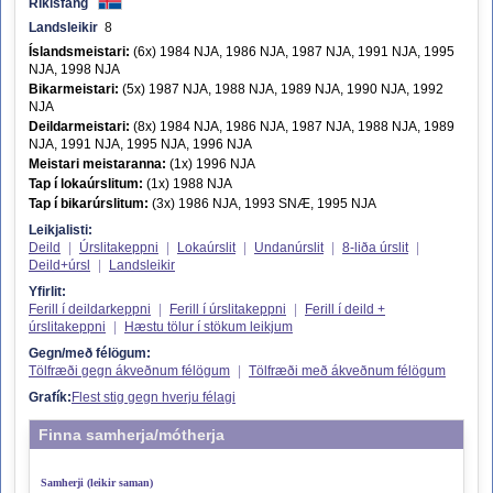
Ríkisfang
Landsleikir
8
Íslandsmeistari:
(6x) 1984 NJA, 1986 NJA, 1987 NJA, 1991 NJA, 1995
NJA, 1998 NJA
Bikarmeistari:
(5x) 1987 NJA, 1988 NJA, 1989 NJA, 1990 NJA, 1992
NJA
Deildarmeistari:
(8x) 1984 NJA, 1986 NJA, 1987 NJA, 1988 NJA, 1989
NJA, 1991 NJA, 1995 NJA, 1996 NJA
Meistari meistaranna:
(1x) 1996 NJA
Tap í lokaúrslitum:
(1x) 1988 NJA
Tap í bikarúrslitum:
(3x) 1986 NJA, 1993 SNÆ, 1995 NJA
Leikjalisti:
Deild
|
Úrslitakeppni
|
Lokaúrslit
|
Undanúrslit
|
8-liða úrslit
|
Deild+úrsl
|
Landsleikir
Yfirlit:
Ferill í deildarkeppni
|
Ferill í úrslitakeppni
|
Ferill í deild +
úrslitakeppni
|
Hæstu tölur í stökum leikjum
Gegn/með félögum:
Tölfræði gegn ákveðnum félögum
|
Tölfræði með ákveðnum félögum
Grafík:
Flest stig gegn hverju félagi
Finna samherja/mótherja
Samherji (leikir saman)