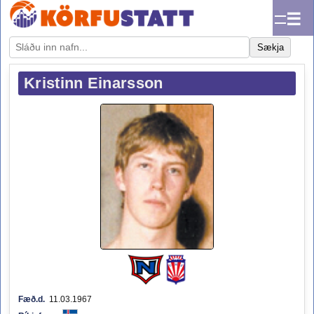
☰
Sækja
Kristinn Einarsson
Fæð.d.
11.03.1967