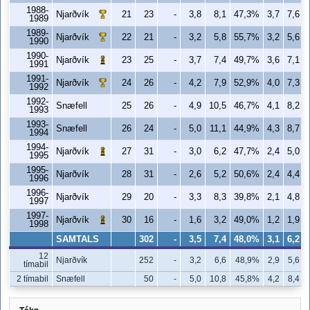
1988-
Njarðvík
21
23
-
3,8
8,1
47,3%
3,7
7,6
1989
1989-
Njarðvík
22
21
-
3,2
5,8
55,7%
3,2
5,6
1990
1990-
Njarðvík
23
25
-
3,7
7,4
49,7%
3,6
7,1
1991
1991-
Njarðvík
24
26
-
4,2
7,9
52,9%
4,0
7,3
1992
1992-
Snæfell
25
26
-
4,9
10,5
46,7%
4,1
8,2
1993
1993-
Snæfell
26
24
-
5,0
11,1
44,9%
4,3
8,7
1994
1994-
Njarðvík
27
31
-
3,0
6,2
47,7%
2,4
5,0
1995
1995-
Njarðvík
28
31
-
2,6
5,2
50,6%
2,4
4,4
1996
1996-
Njarðvík
29
20
-
3,3
8,3
39,8%
2,1
4,8
1997
1997-
Njarðvík
30
16
-
1,6
3,2
49,0%
1,2
1,9
1998
SAMTALS
302
-
3,5
7,4
48,0%
3,1
6,2
12
Njarðvík
252
-
3,2
6,6
48,9%
2,9
5,6
tímabil
2 tímabil
Snæfell
50
-
5,0
10,8
45,8%
4,2
8,4