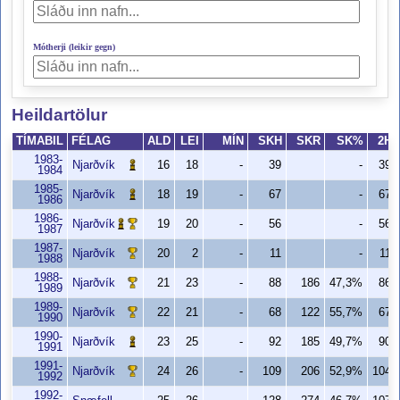
Mótherji (leikir gegn)
Heildartölur
TÍMABIL
FÉLAG
ALD
LEI
MÍN
SKH
SKR
SK%
2H
1983-
Njarðvík
16
18
-
39
-
39
1984
1985-
Njarðvík
18
19
-
67
-
67
1986
1986-
Njarðvík
19
20
-
56
-
56
1987
1987-
Njarðvík
20
2
-
11
-
11
1988
1988-
Njarðvík
21
23
-
88
186
47,3%
86
1989
1989-
Njarðvík
22
21
-
68
122
55,7%
67
1990
1990-
Njarðvík
23
25
-
92
185
49,7%
90
1991
1991-
Njarðvík
24
26
-
109
206
52,9%
104
1992
1992-