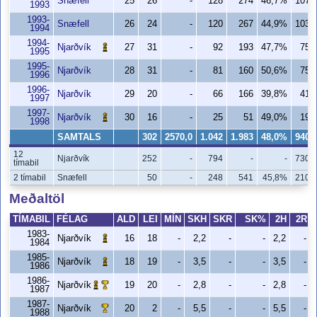
Snæfell
25
26
-
128
274
46,7%
107
1993
1993-
Snæfell
26
24
-
120
267
44,9%
103
1994
1994-
Njarðvík
27
31
-
92
193
47,7%
75
1995
1995-
Njarðvík
28
31
-
81
160
50,6%
75
1996
1996-
Njarðvík
29
20
-
66
166
39,8%
41
1997
1997-
Njarðvík
30
16
-
25
51
49,0%
19
1998
SAMTALS
302
2570,0
1.042
1.983
48,0%
940
12
Njarðvík
252
-
794
-
-
730
tímabil
2 tímabil
Snæfell
50
-
248
541
45,8%
210
Meðaltöl
TÍMABIL
FÉLAG
ALD
LEI
MÍN
SKH
SKR
SK%
2H
2R
1983-
Njarðvík
16
18
-
2,2
-
-
2,2
-
1984
1985-
Njarðvík
18
19
-
3,5
-
-
3,5
-
1986
1986-
Njarðvík
19
20
-
2,8
-
-
2,8
-
1987
1987-
Njarðvík
20
2
-
5,5
-
-
5,5
-
1988