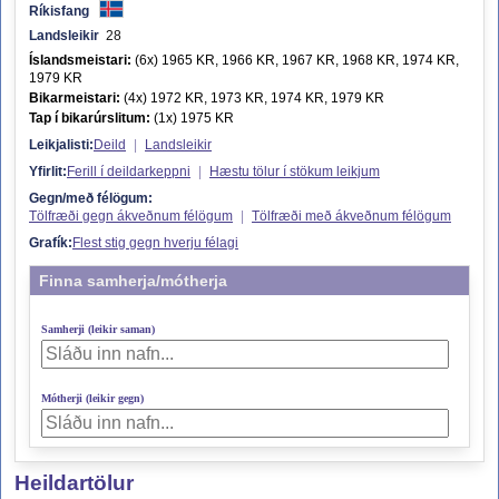
Ríkisfang
Landsleikir
28
Íslandsmeistari:
(6x) 1965 KR, 1966 KR, 1967 KR, 1968 KR, 1974 KR,
1979 KR
Bikarmeistari:
(4x) 1972 KR, 1973 KR, 1974 KR, 1979 KR
Tap í bikarúrslitum:
(1x) 1975 KR
Leikjalisti:
Deild
|
Landsleikir
Yfirlit:
Ferill í deildarkeppni
|
Hæstu tölur í stökum leikjum
Gegn/með félögum:
Tölfræði gegn ákveðnum félögum
|
Tölfræði með ákveðnum félögum
Grafík:
Flest stig gegn hverju félagi
Finna samherja/mótherja
Samherji (leikir saman)
Mótherji (leikir gegn)
Heildartölur