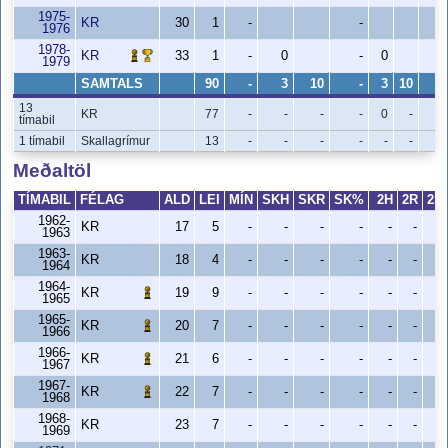
1975-
KR
30
1
-
-
1976
1978-
KR
33
1
-
0
-
0
1979
SAMTALS
90
-
3
10
-
3
10
13
KR
77
-
-
-
-
0
-
tímabil
1 tímabil
Skallagrímur
13
-
-
-
-
-
-
Meðaltöl
TÍMABIL
FÉLAG
ALD
LEI
MÍN
SKH
SKR
SK%
2H
2R
2S
1962-
KR
17
5
-
-
-
-
-
-
1963
1963-
KR
18
4
-
-
-
-
-
-
1964
1964-
KR
19
9
-
-
-
-
-
-
1965
1965-
KR
20
7
-
-
-
-
-
-
1966
1966-
KR
21
6
-
-
-
-
-
-
1967
1967-
KR
22
7
-
-
-
-
-
-
1968
1968-
KR
23
7
-
-
-
-
-
-
1969