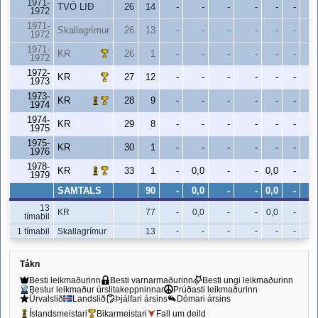
1971-
TVÖ LIÐ
26
14
-
-
-
-
-
-
1972
1971-
Skallagrímur
26
13
-
-
-
-
-
-
1972
1971-
KR
26
1
-
-
-
-
-
-
1972
1972-
KR
27
12
-
-
-
-
-
-
1973
1973-
KR
28
9
-
-
-
-
-
-
1974
1974-
KR
29
8
-
-
-
-
-
-
1975
1975-
KR
30
1
-
-
-
-
-
-
1976
1978-
KR
33
1
-
0,0
-
-
0,0
-
1979
SAMTALS
90
-
0,0
-
-
0,0
-
13
KR
77
-
0,0
-
-
0,0
-
tímabil
1 tímabil
Skallagrímur
13
-
-
-
-
-
-
Tákn
Besti leikmaðurinn
Besti varnarmaðurinn
Besti ungi leikmaðurinn
Bestur leikmaður úrslitakeppninnar
Prúðasti leikmaðurinn
Úrvalslið
Landslið
Þjálfari ársins
Dómari ársins
Íslandsmeistari
Bikarmeistari
Fall um deild