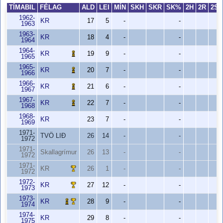
TÍMABIL
FÉLAG
ALD
LEI
MÍN
SKH
SKR
SK%
2H
2R
2S
1962-
KR
17
5
-
-
1963
1963-
KR
18
4
-
-
1964
1964-
KR
19
9
-
-
1965
1965-
KR
20
7
-
-
1966
1966-
KR
21
6
-
-
1967
1967-
KR
22
7
-
-
1968
1968-
KR
23
7
-
-
1969
1971-
TVÖ LIÐ
26
14
-
-
1972
1971-
Skallagrímur
26
13
-
-
1972
1971-
KR
26
1
-
-
1972
1972-
KR
27
12
-
-
1973
1973-
KR
28
9
-
-
1974
1974-
KR
29
8
-
-
1975