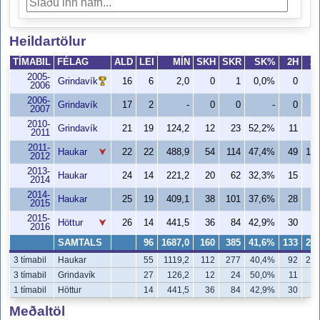
Heildartölur
TÍMABIL
FÉLAG
ALD
LEI
MÍN
SKH
SKR
SK%
2H
2
2005-
Grindavík
16
6
2,0
0
1
0,0%
0
2006
2006-
Grindavík
17
2
-
0
0
-
0
2007
2010-
Grindavík
21
19
124,2
12
23
52,2%
11
2
2011
2011-
Haukar
22
22
488,9
54
114
47,4%
49
10
2012
2013-
Haukar
24
14
221,2
20
62
32,3%
15
4
2014
2014-
Haukar
25
19
409,1
38
101
37,6%
28
6
2015
2015-
Höttur
26
14
441,5
36
84
42,9%
30
6
2016
SAMTALS
96
1687,0
160
385
41,6%
133
28
3 tímabil
Haukar
55
1119,2
112
277
40,4%
92
20
3 tímabil
Grindavík
27
126,2
12
24
50,0%
11
2
1 tímabil
Höttur
14
441,5
36
84
42,9%
30
6
Meðaltöl