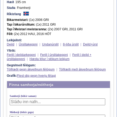
Hæð
195 cm
Staða
Framherji
Ríkisfang
Bikarmeistari:
(1x) 2006 GRI
Tap í bikarúrslitum:
(1x) 2011 GRI
Tap í Meistari meistaranna:
(2x) 2007 GRI, 2011 GRI
Féll:
(2x) 2012 HAU, 2016 HÖT
Leikjalisti:
Deild
|
Úrslitakeppni
|
Undanúrslit
|
8-liða úrslit
|
Deild+úrsl
Yfirlit:
Ferill í deildarkeppni
|
Ferill í úrslitakeppni
|
Ferill í deild +
úrslitakeppni
|
Hæstu tölur í stökum leikjum
Gegn/með félögum:
Tölfræði gegn ákveðnum félögum
|
Tölfræði með ákveðnum félögum
Grafík:
Flest stig gegn hverju félagi
Finna samherja/mótherja
Samherji (leikir saman)
Mótherji (leikir gegn)