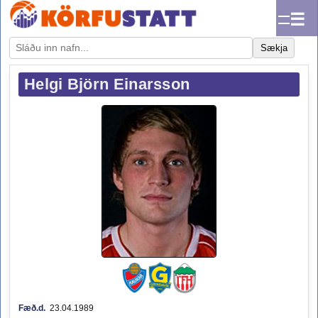
☰
Sækja
Helgi Björn Einarsson
Fæð.d.
23.04.1989