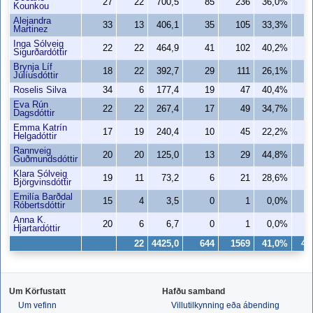
27
22
700,5
85
236
36,0%
2
Kounkou
Alejandra
33
13
406,1
35
105
33,3%
1
Martinez
Inga Sólveig
22
22
464,9
41
102
40,2%
2
Sigurðardóttir
Brynja Líf
18
22
392,7
29
111
26,1%
1
Júlíusdóttir
Roselis Silva
34
6
177,4
19
47
40,4%
1
Eva Rún
22
22
267,4
17
49
34,7%
Dagsdóttir
Emma Katrín
17
19
240,4
10
45
22,2%
Helgadóttir
Rannveig
20
20
125,0
13
29
44,8%
1
Guðmundsdóttir
Klara Sólveig
19
11
73,2
6
21
28,6%
Björgvinsdóttir
Emilía Barðdal
15
4
3,5
0
1
0,0%
Róbertsdóttir
Anna K.
20
6
6,7
0
1
0,0%
Hjartardóttir
22
4425,0
644
1569
41,0%
42
Um Körfustatt
Hafðu samband
Um vefinn
Villutilkynning eða ábending