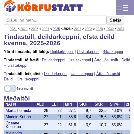
☰
Sækja
2021
<
2022
<
2023
<
2024
<
2025
<
2026
>
2027
>
2028
>
2029
>
2030
>
2031
Tindastóll, deildarkeppni, efsta deild
kvenna, 2025-2026
Yfirlit tímabils, öll félög:
Deildarkeppni
|
Úrslitakeppni
|
Bikarkeppni
Tindastóll, tölfræði:
Deildarkeppni
|
Úrslitakeppni
|
Átta liða úrslit
|
Deild
+ úrslitakeppni
Tindastóll, leikjalisti:
Deildarkeppni
|
Úrslitakeppni
|
Átta liða úrslit
|
Deild + úrslitakeppni
Birta myndir
Meðaltöl
NAFN
ALD
LEI
MÍN
SKH
SKR
SK%
2H
Marta Hermida
28
22
37,1
9,7
22,5
43,0%
6,
Maddie Sutton
27
21
35,8
8,4
15,6
53,8%
8,
Oceane
27
22
31,8
3,9
10,7
36,0%
1,
Kounkou
Alejandra