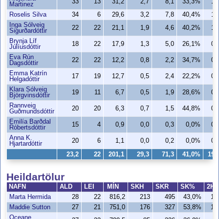
33
13
31,2
2,7
8,1
33,3%
1,
Martinez
Roselis Silva
34
6
29,6
3,2
7,8
40,4%
1,
Inga Sólveig
22
22
21,1
1,9
4,6
40,2%
1,
Sigurðardóttir
Brynja Líf
18
22
17,9
1,3
5,0
26,1%
0,
Júlíusdóttir
Eva Rún
22
22
12,2
0,8
2,2
34,7%
0,
Dagsdóttir
Emma Katrín
17
19
12,7
0,5
2,4
22,2%
0,
Helgadóttir
Klara Sólveig
19
11
6,7
0,5
1,9
28,6%
0,
Björgvinsdóttir
Rannveig
20
20
6,3
0,7
1,5
44,8%
0,
Guðmundsdóttir
Emilía Barðdal
15
4
0,9
0,0
0,3
0,0%
0,
Róbertsdóttir
Anna K.
20
6
1,1
0,0
0,2
0,0%
0,
Hjartardóttir
23,2
22
201,1
29,3
71,3
41,0%
19,
Heildartölur
NAFN
ALD
LEI
MÍN
SKH
SKR
SK%
2H
Marta Hermida
28
22
816,2
213
495
43,0%
14
Maddie Sutton
27
21
751,0
176
327
53,8%
17
Oceane