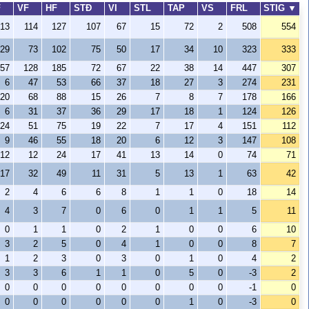
F
VF
HF
STÐ
VI
STL
TAP
VS
FRL
STIG
▼
13
114
127
107
67
15
72
2
508
554
29
73
102
75
50
17
34
10
323
333
57
128
185
72
67
22
38
14
447
307
6
47
53
66
37
18
27
3
274
231
20
68
88
15
26
7
8
7
178
166
6
31
37
36
29
17
18
1
124
126
24
51
75
19
22
7
17
4
151
112
9
46
55
18
20
6
12
3
147
108
12
12
24
17
41
13
14
0
74
71
17
32
49
11
31
5
13
1
63
42
2
4
6
6
8
1
1
0
18
14
4
3
7
0
6
0
1
1
5
11
0
1
1
0
2
1
0
0
6
10
3
2
5
0
4
1
0
0
8
7
1
2
3
0
3
0
1
0
4
2
3
3
6
1
1
0
5
0
-3
2
0
0
0
0
0
0
0
0
-1
0
0
0
0
0
0
0
1
0
-3
0