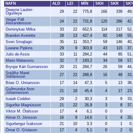
NAFN
ALD
LEI
MÍN
SKH
SKR
SK
Dwayne Lautier-
29
22
775,8
166
339
49
Ogunleye
Veigar Páll
24
22
731,8
120
286
42
Alexandersson
Dominykas Milka
33
22
652,5
114
217
52
Brandon Averette
28
13
427,4
82
148
55
Sven Smajlagic
35
11
353,7
59
146
40
Luwane Pipkins
29
9
303,9
43
115
37
Julio de Assis
33
11
284,2
44
85
51
Mario Matasovic
32
7
193,2
34
59
57
Brynjar Kári Gunnarsson
20
21
284,7
26
59
44
Snjólfur Marel
27
22
288,8
16
48
33
Stefánsson
Bóas O. Unnarsson
17
14
47,3
5
13
38
Guðmundur Aron
21
18
45,4
4
17
23
Jóhannesson
Isaiah Coddon
29
2
30,3
3
9
33
Sigurður Magnússon
21
22
26,9
3
8
37
Viktor M. Ólafsson
17
4
6,1
0
0
Almar O. Jónsson
16
9
14,6
1
4
25
Sigurbergur Ísaksson
21
10
3,3
0
1
0
Ómar O. Gíslason
17
4
5,1
0
2
0