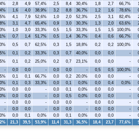
,4%
2,8
4,9
57,4%
2,5
8,4
30,4%
1,8
2,7
66,7%
,4%
1,6
4,0
38,9%
3,2
8,8
36,7%
1,2
1,6
78,6%
,5%
4,1
7,9
52,6%
1,0
2,0
52,3%
2,5
3,1
82,4%
,8%
3,1
4,7
65,4%
0,9
3,0
30,3%
1,3
2,0
63,6%
,3%
1,0
3,0
33,3%
0,5
1,5
33,3%
1,5
1,5
100,0%
,1%
0,7
1,4
51,7%
0,5
1,4
36,7%
0,4
0,6
66,7%
,3%
0,5
0,7
62,5%
0,3
1,5
18,8%
0,2
0,2
100,0%
,5%
0,1
0,2
33,3%
0,3
0,7
40,0%
0,0
0,0
-
,5%
0,1
0,2
25,0%
0,2
0,7
23,1%
0,0
0,0
-
-
0,0
0,0
-
0,0
0,0
-
0,5
0,5
100,0%
,5%
0,1
0,1
66,7%
0,0
0,2
20,0%
0,0
0,0
-
,0%
0,1
0,3
33,3%
0,0
0,1
0,0%
0,0
0,4
0,0%
,0%
0,0
0,0
-
0,0
0,1
0,0%
0,0
0,0
-
,0%
0,0
0,0
-
0,0
0,5
0,0%
0,0
0,0
-
-
0,0
0,0
-
0,0
0,0
-
0,0
0,0
-
-
0,0
0,0
-
0,0
0,0
-
0,0
0,0
-
,0%
0,0
0,1
0,0%
0,0
0,1
0,0%
0,0
0,0
-
,2%
21,3
39,5
53,9%
11,4
31,3
36,5%
18,4
23,7
77,6%