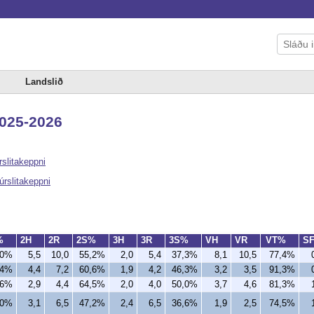
Landslið
 2025-2026
rslitakeppni
úrslitakeppni
%
2H
2R
2S%
3H
3R
3S%
VH
VR
VT%
S
,0%
5,5
10,0
55,2%
2,0
5,4
37,3%
8,1
10,5
77,4%
,4%
4,4
7,2
60,6%
1,9
4,2
46,3%
3,2
3,5
91,3%
,6%
2,9
4,4
64,5%
2,0
4,0
50,0%
3,7
4,6
81,3%
,0%
3,1
6,5
47,2%
2,4
6,5
36,6%
1,9
2,5
74,5%