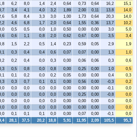
1,8
6,2
8,0
1,4
2,4
0,64
0,73
0,64
16,2
15,1
0,7
3,4
4,1
4,0
3,2
1,89
2,00
0,11
13,8
14,0
2,6
5,8
8,4
3,3
3,0
1,00
1,73
0,64
20,3
14,0
2,2
4,6
6,8
1,7
2,0
0,64
1,55
0,36
13,7
10,2
0,0
0,5
0,5
0,0
1,0
0,50
0,00
0,00
3,0
5,0
0,6
0,6
1,1
0,8
2,0
0,62
0,67
0,00
3,5
3,4
0,8
1,5
2,2
0,5
1,4
0,23
0,59
0,05
2,9
1,9
0,1
0,3
0,4
0,4
0,6
0,07
0,07
0,00
1,3
1,0
0,2
0,2
0,4
0,0
0,3
0,00
0,06
0,06
0,3
0,6
0,3
0,5
0,8
0,0
0,8
0,00
0,25
0,00
1,0
0,5
0,1
0,1
0,2
0,0
0,2
0,05
0,00
0,00
0,4
0,3
0,3
0,3
0,7
0,1
0,1
0,00
0,56
0,00
-0,3
0,2
0,0
0,0
0,0
0,0
0,0
0,00
0,00
0,00
-0,1
0,0
0,0
0,0
0,0
0,0
0,0
0,00
0,25
0,00
-0,8
0,0
0,0
0,0
0,0
0,0
0,0
0,00
0,00
0,00
0,0
0,0
0,0
0,0
0,0
0,0
0,0
0,00
0,00
0,00
0,0
0,0
0,0
0,1
0,1
0,1
0,0
0,00
0,07
0,00
-0,1
0,0
9,4
28,1
37,5
20,2
18,8
5,91
11,95
2,09
105,5
95,3