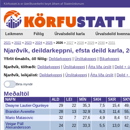
Körfustatt.is er ástríðuverkefni keyrt áfram af Stattnördunum
Leikmenn
Félög
Úrvalsdeild karla
Úrvalsdeild kvenna
2021
<
2022
<
2023
<
2024
<
2025
<
2026
>
2027
>
2028
>
2029
>
2030
>
2031
Njarðvík, deildarkeppni, efsta deild karla,
Yfirlit tímabils, öll félög:
Deildarkeppni
|
Úrslitakeppni
|
Bikarkeppni
Njarðvík, tölfræði:
Deildarkeppni
|
Úrslitakeppni
|
Átta liða úrslit
|
Deild + ú
Njarðvík, leikjalisti:
Deildarkeppni
|
Úrslitakeppni
|
Átta liða úrslit
|
Deild + 
Birta myndir
Meðaltöl
NAFN
ALD
LEI
MÍN
SKH
SKR
SK
Dwayne Lautier-Ogunleye
29
22
35,3
7,5
15,4
49
Brandon Averette
28
13
32,9
6,3
11,4
55
Mario Matasovic
32
7
27,6
4,9
8,4
57
Veigar Páll
24
22
33,3
5,5
13,0
42
Alexandersson