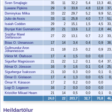
Sven Smajlagic
35
11
32,2
5,4
13,3
40
Luwane Pipkins
29
9
33,8
4,8
12,8
37
Dominykas Milka
33
22
29,7
5,2
9,9
52
Julio de Assis
33
11
25,8
4,0
7,7
51
Isaiah Coddon
29
2
15,1
1,5
4,5
33
Brynjar Kári Gunnarsson
20
21
13,6
1,2
2,8
44
Snjólfur Marel
27
22
13,1
0,7
2,2
33
Stefánsson
Bóas O. Unnarsson
17
14
3,4
0,4
0,9
38
Guðmundur Aron
21
18
2,5
0,2
0,9
23
Jóhannesson
Viktor M. Ólafsson
17
4
1,5
0,0
0,0
Sigurður Magnússon
21
22
1,2
0,1
0,4
37
Almar O. Jónsson
16
9
1,6
0,1
0,4
25
Sigurbergur Ísaksson
21
10
0,3
0,0
0,1
0
Ómar O. Gíslason
17
4
1,3
0,0
0,5
0
Ómar H. Kárason
17
2
0,2
0,0
0,0
Logi Ö. Logason
16
2
0,0
0,0
0,0
Kristófer Mikael Hearn
21
14
0,5
0,0
0,1
0
24,0
22
203,7
32,7
70,8
46
Heildartölur