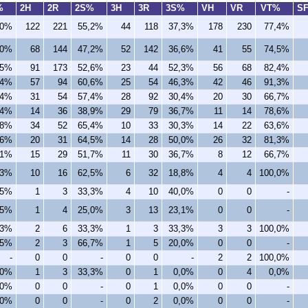
%
2H
2R
2S%
3H
3R
3S%
VH
VR
VT%
S
,0%
122
221
55,2%
44
118
37,3%
178
230
77,4%
,0%
68
144
47,2%
52
142
36,6%
41
55
74,5%
,5%
91
173
52,6%
23
44
52,3%
56
68
82,4%
,4%
57
94
60,6%
25
54
46,3%
42
46
91,3%
,4%
31
54
57,4%
28
92
30,4%
20
30
66,7%
,4%
14
36
38,9%
29
79
36,7%
11
14
78,6%
,8%
34
52
65,4%
10
33
30,3%
14
22
63,6%
,6%
20
31
64,5%
14
28
50,0%
26
32
81,3%
,1%
15
29
51,7%
11
30
36,7%
8
12
66,7%
,3%
10
16
62,5%
6
32
18,8%
4
4
100,0%
,5%
1
3
33,3%
4
10
40,0%
0
0
-
,5%
1
4
25,0%
3
13
23,1%
0
0
-
,3%
2
6
33,3%
1
3
33,3%
3
3
100,0%
,5%
2
3
66,7%
1
5
20,0%
0
0
-
-
0
0
-
0
0
-
2
2
100,0%
,0%
1
3
33,3%
0
1
0,0%
0
4
0,0%
,0%
0
0
-
0
1
0,0%
0
0
-
,0%
0
0
-
0
2
0,0%
0
0
-