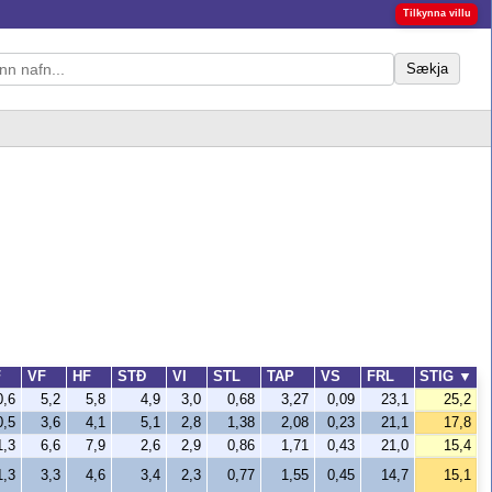
Tilkynna villu
Sækja
F
VF
HF
STÐ
VI
STL
TAP
VS
FRL
STIG
▼
0,6
5,2
5,8
4,9
3,0
0,68
3,27
0,09
23,1
25,2
0,5
3,6
4,1
5,1
2,8
1,38
2,08
0,23
21,1
17,8
1,3
6,6
7,9
2,6
2,9
0,86
1,71
0,43
21,0
15,4
1,3
3,3
4,6
3,4
2,3
0,77
1,55
0,45
14,7
15,1