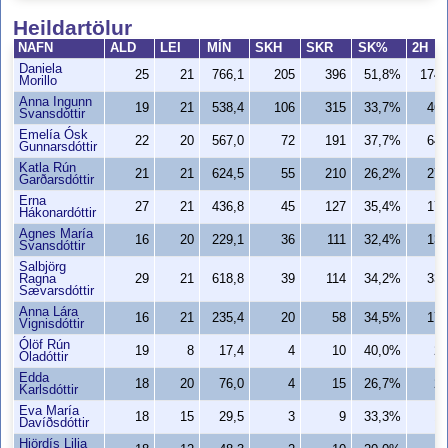
Heildartölur
NAFN
ALD
LEI
MÍN
SKH
SKR
SK%
2H
Daniela
25
21
766,1
205
396
51,8%
174
Morillo
Anna Ingunn
19
21
538,4
106
315
33,7%
46
Svansdóttir
Emelía Ósk
22
20
567,0
72
191
37,7%
64
Gunnarsdóttir
Katla Rún
21
21
624,5
55
210
26,2%
27
Garðarsdóttir
Erna
27
21
436,8
45
127
35,4%
17
Hákonardóttir
Agnes María
16
20
229,1
36
111
32,4%
13
Svansdóttir
Salbjörg
Ragna
29
21
618,8
39
114
34,2%
33
Sævarsdóttir
Anna Lára
16
21
235,4
20
58
34,5%
17
Vignisdóttir
Ólöf Rún
19
8
17,4
4
10
40,0%
2
Óladóttir
Edda
18
20
76,0
4
15
26,7%
2
Karlsdóttir
Eva María
18
15
29,5
3
9
33,3%
1
Davíðsdóttir
Hjördís Lilja