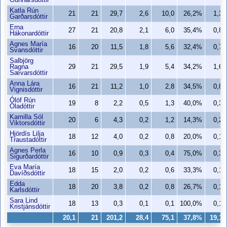
Gunnarsdóttir
Katla Rún
21
21
29,7
2,6
10,0
26,2%
1,3
Garðarsdóttir
Erna
27
21
20,8
2,1
6,0
35,4%
0,8
Hákonardóttir
Agnes María
16
20
11,5
1,8
5,6
32,4%
0,7
Svansdóttir
Salbjörg
Ragna
29
21
29,5
1,9
5,4
34,2%
1,6
Sævarsdóttir
Anna Lára
16
21
11,2
1,0
2,8
34,5%
0,8
Vignisdóttir
Ólöf Rún
19
8
2,2
0,5
1,3
40,0%
0,3
Óladóttir
Kamilla Sól
20
6
4,3
0,2
1,2
14,3%
0,2
Viktorsdóttir
Hjördís Lilja
18
12
4,0
0,2
0,8
20,0%
0,1
Traustadóttir
Agnes Perla
16
10
0,9
0,3
0,4
75,0%
0,3
Sigurðardóttir
Eva María
18
15
2,0
0,2
0,6
33,3%
0,1
Davíðsdóttir
Edda
18
20
3,8
0,2
0,8
26,7%
0,1
Karlsdóttir
Sara Lind
18
13
0,3
0,1
0,1
100,0%
0,1
Kristjánsdóttir
20,1
21
201,2
28,4
75,1
37,8%
19,1