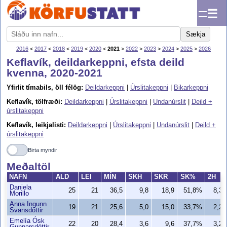
☰
Sækja
2016
<
2017
<
2018
<
2019
<
2020
<
2021
>
2022
>
2023
>
2024
>
2025
>
2026
Keflavík, deildarkeppni, efsta deild
kvenna, 2020-2021
Yfirlit tímabils, öll félög:
Deildarkeppni
|
Úrslitakeppni
|
Bikarkeppni
Keflavík, tölfræði:
Deildarkeppni
|
Úrslitakeppni
|
Undanúrslit
|
Deild +
úrslitakeppni
Keflavík, leikjalisti:
Deildarkeppni
|
Úrslitakeppni
|
Undanúrslit
|
Deild +
úrslitakeppni
Birta myndir
Meðaltöl
NAFN
ALD
LEI
MÍN
SKH
SKR
SK%
2H
Daniela
25
21
36,5
9,8
18,9
51,8%
8,3
Morillo
Anna Ingunn
19
21
25,6
5,0
15,0
33,7%
2,2
Svansdóttir
Emelía Ósk
22
20
28,4
3,6
9,6
37,7%
3,2