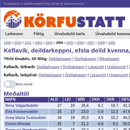
Körfustatt.is er ástríðuverkefni keyrt áfram af Stattnördunum
Leikmenn
Félög
Úrvalsdeild karla
Úrvalsdeild kvenna
1999
<
2000
<
2001
<
2002
<
2003
<
2004
>
2005
>
2006
>
2007
>
2008
>
2009
Keflavík, deildarkeppni, efsta deild kvenna
Yfirlit tímabils, öll félög:
Deildarkeppni
|
Úrslitakeppni
|
Bikarkeppni
Keflavík, tölfræði:
Deildarkeppni
|
Úrslitakeppni
|
Lokaúrslit
|
Undanúrslit
|
Keflavík, leikjalisti:
Deildarkeppni
|
Úrslitakeppni
|
Lokaúrslit
|
Undanúrslit
Birta myndir
Meðaltöl
NAFN
ALD
LEI
MÍN
SKH
SKR
SK
Birna Valgarðsdóttir
27
19
28,4
6,1
14,7
41,
Erla Þorsteinsdóttir
25
17
23,0
5,8
12,2
47,
Anna María Sveinsdóttir
34
19
26,0
4,5
10,2
44,
Kristín Blöndal
31
7
21,2
4,6
9,1
50,
Rannveig Randversdóttir
23
18
23,2
3,2
7,1
45,