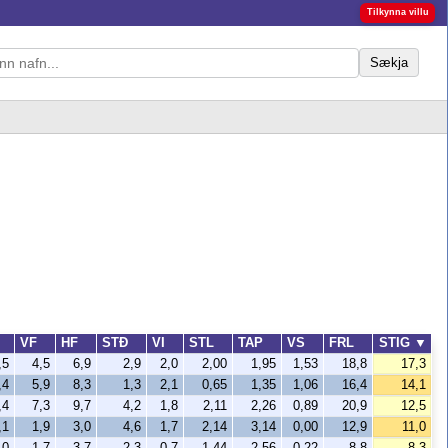
Tilkynna villu
Sækja
VF
HF
STÐ
VI
STL
TAP
VS
FRL
STIG
▼
,5
4,5
6,9
2,9
2,0
2,00
1,95
1,53
18,8
17,3
,4
5,9
8,3
1,3
2,1
0,65
1,35
1,06
16,4
14,1
,4
7,3
9,7
4,2
1,8
2,11
2,26
0,89
20,9
12,5
,1
1,9
3,0
4,6
1,7
2,14
3,14
0,00
12,9
11,0
,0
1,7
3,7
2,3
0,7
1,44
2,56
0,22
8,8
8,3