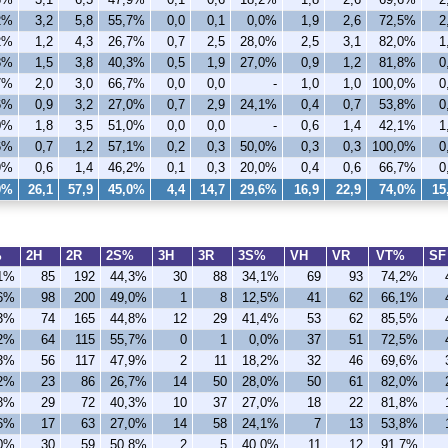
2%
3,2
5,8
55,7%
0,0
0,1
0,0%
1,9
2,6
72,5%
2
2%
1,2
4,3
26,7%
0,7
2,5
28,0%
2,5
3,1
82,0%
1
8%
1,5
3,8
40,3%
0,5
1,9
27,0%
0,9
1,2
81,8%
0
7%
2,0
3,0
66,7%
0,0
0,0
-
1,0
1,0
100,0%
0
6%
0,9
3,2
27,0%
0,7
2,9
24,1%
0,4
0,7
53,8%
0
0%
1,8
3,5
51,0%
0,0
0,0
-
0,6
1,4
42,1%
1
6%
0,7
1,2
57,1%
0,2
0,3
50,0%
0,3
0,3
100,0%
0
9%
0,6
1,4
46,2%
0,1
0,3
20,0%
0,4
0,6
66,7%
0
9%
26,1
57,9
45,0%
4,4
14,7
29,6%
16,9
22,9
74,0%
15
%
2H
2R
2S%
3H
3R
3S%
VH
VR
VT%
S
,1%
85
192
44,3%
30
88
34,1%
69
93
74,2%
,6%
98
200
49,0%
1
8
12,5%
41
62
66,1%
,3%
74
165
44,8%
12
29
41,4%
53
62
85,5%
,2%
64
115
55,7%
0
1
0,0%
37
51
72,5%
,3%
56
117
47,9%
2
11
18,2%
32
46
69,6%
,2%
23
86
26,7%
14
50
28,0%
50
61
82,0%
,8%
29
72
40,3%
10
37
27,0%
18
22
81,8%
,6%
17
63
27,0%
14
58
24,1%
7
13
53,8%
,0%
30
59
50,8%
2
5
40,0%
11
12
91,7%