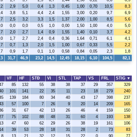
,2
2,9
5,0
0,4
1,3
0,45
1,00
0,70
10,5
8,3
,4
3,8
5,1
4,4
2,4
1,55
3,00
0,20
9,7
6,9
,7
2,5
3,2
3,3
1,5
1,37
2,00
1,00
8,5
5,6
,0
0,0
0,0
0,5
1,0
0,00
1,50
1,00
4,0
5,0
,7
2,0
2,7
1,4
0,9
1,55
1,40
0,10
3,7
4,2
,0
1,7
2,7
2,4
0,4
0,36
1,64
0,71
6,1
4,1
,7
0,7
1,3
2,0
1,5
1,00
0,67
0,33
5,5
2,2
,7
0,9
1,7
0,1
1,0
0,58
0,84
0,05
2,3
1,8
,3
31,7
46,9
23,2
14,5
12,45
18,15
6,10
104,5
82,1
F
VF
HF
STÐ
VI
STL
TAP
VS
FRL
STIG
▼
47
85
132
55
38
38
37
29
357
329
40
101
141
22
35
11
23
18
279
240
45
139
184
80
34
40
43
17
398
237
43
57
100
7
26
9
20
14
209
165
36
31
67
42
13
26
46
4
159
150
27
75
102
88
48
31
60
4
193
138
13
47
60
62
29
26
38
19
161
106
14
39
53
28
18
31
28
2
73
83
8
13
21
32
12
15
22
0
90
77