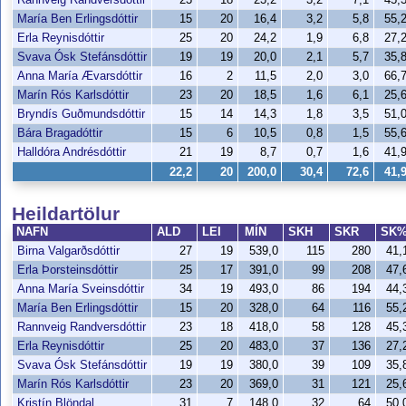
María Ben Erlingsdóttir
15
20
16,4
3,2
5,8
55,
Erla Reynisdóttir
25
20
24,2
1,9
6,8
27,
Svava Ósk Stefánsdóttir
19
19
20,0
2,1
5,7
35,
Anna María Ævarsdóttir
16
2
11,5
2,0
3,0
66,
Marín Rós Karlsdóttir
23
20
18,5
1,6
6,1
25,
Bryndís Guðmundsdóttir
15
14
14,3
1,8
3,5
51,
Bára Bragadóttir
15
6
10,5
0,8
1,5
55,
Halldóra Andrésdóttir
21
19
8,7
0,7
1,6
41,
22,2
20
200,0
30,4
72,6
41,
Heildartölur
NAFN
ALD
LEI
MÍN
SKH
SKR
SK
Birna Valgarðsdóttir
27
19
539,0
115
280
41
Erla Þorsteinsdóttir
25
17
391,0
99
208
47
Anna María Sveinsdóttir
34
19
493,0
86
194
44
María Ben Erlingsdóttir
15
20
328,0
64
116
55
Rannveig Randversdóttir
23
18
418,0
58
128
45
Erla Reynisdóttir
25
20
483,0
37
136
27
Svava Ósk Stefánsdóttir
19
19
380,0
39
109
35
Marín Rós Karlsdóttir
23
20
369,0
31
121
25
Kristín Blöndal
31
7
148,0
32
64
50