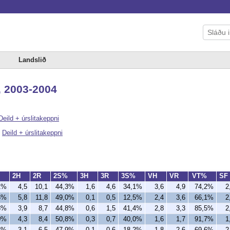
Landslið
, 2003-2004
Deild + úrslitakeppni
|
Deild + úrslitakeppni
%
2H
2R
2S%
3H
3R
3S%
VH
VR
VT%
SF
1%
4,5
10,1
44,3%
1,6
4,6
34,1%
3,6
4,9
74,2%
2
6%
5,8
11,8
49,0%
0,1
0,5
12,5%
2,4
3,6
66,1%
2
3%
3,9
8,7
44,8%
0,6
1,5
41,4%
2,8
3,3
85,5%
2
0%
4,3
8,4
50,8%
0,3
0,7
40,0%
1,6
1,7
91,7%
1
3%
3,1
6,5
47,9%
0,1
0,6
18,2%
1,8
2,6
69,6%
2