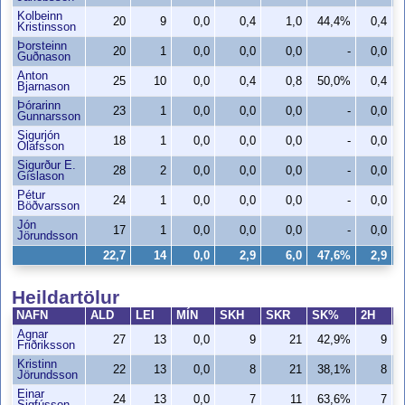
Kolbeinn
20
9
0,0
0,4
1,0
44,4%
0,4
Kristinsson
Þorsteinn
20
1
0,0
0,0
0,0
-
0,0
Guðnason
Anton
25
10
0,0
0,4
0,8
50,0%
0,4
Bjarnason
Þórarinn
23
1
0,0
0,0
0,0
-
0,0
Gunnarsson
Sigurjón
18
1
0,0
0,0
0,0
-
0,0
Ólafsson
Sigurður E.
28
2
0,0
0,0
0,0
-
0,0
Gíslason
Pétur
24
1
0,0
0,0
0,0
-
0,0
Böðvarsson
Jón
17
1
0,0
0,0
0,0
-
0,0
Jörundsson
22,7
14
0,0
2,9
6,0
47,6%
2,9
Heildartölur
NAFN
ALD
LEI
MÍN
SKH
SKR
SK%
2H
Agnar
27
13
0,0
9
21
42,9%
9
Friðriksson
Kristinn
22
13
0,0
8
21
38,1%
8
Jörundsson
Einar
24
13
0,0
7
11
63,6%
7