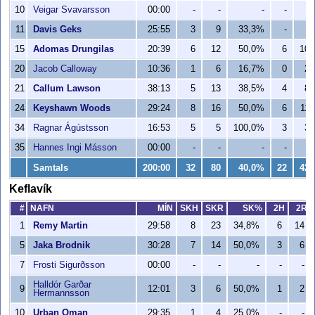
10
Veigar Svavarsson
00:00
-
-
-
-
-
11
Davis Geks
25:55
3
9
33,3%
-
-
15
Adomas Drungilas
20:39
6
12
50,0%
6
10
20
Jacob Calloway
10:36
1
6
16,7%
0
2
21
Callum Lawson
38:13
5
13
38,5%
4
8
24
Keyshawn Woods
29:24
8
16
50,0%
6
11
34
Ragnar Ágústsson
16:53
5
5
100,0%
3
3
35
Hannes Ingi Másson
00:00
-
-
-
-
-
Samtals
200:00
32
80
40,0%
22
42
Keflavík
#
NAFN
MÍN
SKH
SKR
SK%
2H
2R
1
Remy Martin
29:58
8
23
34,8%
6
14
5
Jaka Brodnik
30:28
7
14
50,0%
3
6
7
Frosti Sigurðsson
00:00
-
-
-
-
-
Halldór Garðar
9
12:01
3
6
50,0%
1
2
Hermannsson
10
Urban Oman
29:35
1
4
25,0%
-
-