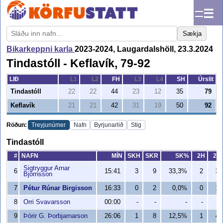
☰
Sækja
Bikarkeppni karla
2023-2024, Laugardalshöll, 23.3.2024
Tindastóll - Keflavík, 79-92
LIÐ
L1
L2
FH
L3
L4
SH
Úrslit
Tindastóll
22
22
44
23
12
35
79
Keflavík
21
21
42
31
19
50
92
Röðun:
Treyjunúmer
Nafn
Byrjunarlið
Stig
Tindastóll
#
NAFN
MÍN
SKH
SKR
SK%
2H
2R
Sigtryggur Arnar
6
15:41
3
9
33,3%
2
3
Björnsson
7
Pétur Rúnar Birgisson
16:33
0
2
0,0%
0
1
8
Orri Svavarsson
00:00
-
-
-
-
-
9
Þórir G. Þorbjarnarson
26:06
1
8
12,5%
1
4