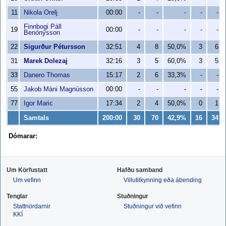
11
Nikola Orelj
00:00
-
-
-
-
-
Finnbogi Páll
19
00:00
-
-
-
-
-
Benónýsson
22
Sigurður Pétursson
32:51
4
8
50,0%
3
6
31
Marek Dolezaj
32:16
3
5
60,0%
3
5
33
Danero Thomas
15:17
2
6
33,3%
-
-
55
Jakob Máni Magnússon
00:00
-
-
-
-
-
77
Igor Maric
17:34
2
4
50,0%
0
1
Samtals
200:00
30
70
42,9%
16
34
Dómarar:
Um Körfustatt
Hafðu samband
Um vefinn
Villutilkynning eða ábending
Tenglar
Stuðningur
Stattnördarnir
Stuðningur við vefinn
KKÍ