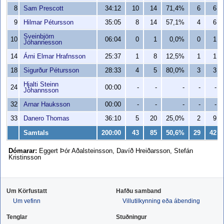
8
Sam Prescott
34:12
10
14
71,4%
6
6
9
Hilmar Pétursson
35:05
8
14
57,1%
4
6
Sveinbjörn
10
06:04
0
1
0,0%
0
1
Jóhannesson
14
Árni Elmar Hrafnsson
25:37
1
8
12,5%
1
1
18
Sigurður Pétursson
28:33
4
5
80,0%
3
3
Hjalti Steinn
24
00:00
-
-
-
-
-
Jóhannsson
32
Arnar Hauksson
00:00
-
-
-
-
-
33
Danero Thomas
36:10
5
20
25,0%
2
9
Samtals
200:00
43
85
50,6%
29
42
Dómarar:
Eggert Þór Aðalsteinsson, Davíð Hreiðarsson, Stefán
Kristinsson
Um Körfustatt
Hafðu samband
Um vefinn
Villutilkynning eða ábending
Tenglar
Stuðningur