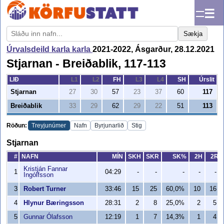
☰
Sækja
Úrvalsdeild karla karla
2021-2022, Ásgarður, 28.12.2021
Stjarnan - Breiðablik, 117-113
LIÐ
L1
L2
FH
L3
L4
SH
Úrslit
Stjarnan
27
30
57
23
37
60
117
Breiðablik
33
29
62
29
22
51
113
Röðun:
Treyjunúmer
Nafn
Byrjunarlið
Stig
Stjarnan
#
NAFN
MÍN
SKH
SKR
SK%
2H
2R
Kristján Fannar
1
04:29
-
-
-
-
-
Ingólfsson
3
Robert Turner
33:46
15
25
60,0%
10
16
4
Hlynur Bæringsson
28:31
2
8
25,0%
2
5
5
Gunnar Ólafsson
12:19
1
7
14,3%
1
4