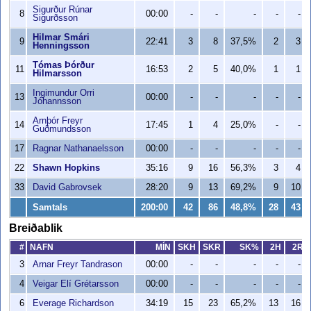
Sigurður Rúnar
8
00:00
-
-
-
-
-
Sigurðsson
Hilmar Smári
9
22:41
3
8
37,5%
2
3
Henningsson
Tómas Þórður
11
16:53
2
5
40,0%
1
1
Hilmarsson
Ingimundur Orri
13
00:00
-
-
-
-
-
Jóhannsson
Arnþór Freyr
14
17:45
1
4
25,0%
-
-
Guðmundsson
17
Ragnar Nathanaelsson
00:00
-
-
-
-
-
22
Shawn Hopkins
35:16
9
16
56,3%
3
4
33
David Gabrovsek
28:20
9
13
69,2%
9
10
Samtals
200:00
42
86
48,8%
28
43
Breiðablik
#
NAFN
MÍN
SKH
SKR
SK%
2H
2R
3
Arnar Freyr Tandrason
00:00
-
-
-
-
-
4
Veigar Elí Grétarsson
00:00
-
-
-
-
-
6
Everage Richardson
34:19
15
23
65,2%
13
16