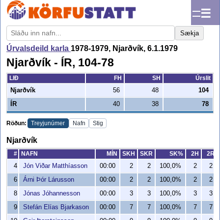
☰
Sækja
Úrvalsdeild karla
1978-1979, Njarðvík, 6.1.1979
Njarðvík - ÍR, 104-78
LIÐ
FH
SH
Úrslit
Njarðvík
56
48
104
ÍR
40
38
78
Röðun:
Treyjunúmer
Nafn
Stig
Njarðvík
#
NAFN
MÍN
SKH
SKR
SK%
2H
2R
4
Jón Viðar Matthíasson
00:00
2
2
100,0%
2
2
6
Árni Þór Lárusson
00:00
2
2
100,0%
2
2
8
Jónas Jóhannesson
00:00
3
3
100,0%
3
3
9
Stefán Elías Bjarkason
00:00
7
7
100,0%
7
7