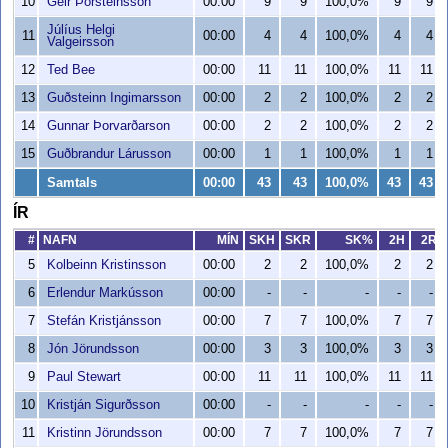
10
Geir Þorsteinsson
00:00
9
9
100,0%
9
9
Júlíus Helgi
11
00:00
4
4
100,0%
4
4
Valgeirsson
12
Ted Bee
00:00
11
11
100,0%
11
11
13
Guðsteinn Ingimarsson
00:00
2
2
100,0%
2
2
14
Gunnar Þorvarðarson
00:00
2
2
100,0%
2
2
15
Guðbrandur Lárusson
00:00
1
1
100,0%
1
1
Samtals
00:00
43
43
100,0%
43
43
ÍR
#
NAFN
MÍN
SKH
SKR
SK%
2H
2R
5
Kolbeinn Kristinsson
00:00
2
2
100,0%
2
2
6
Erlendur Markússon
00:00
-
-
-
-
-
7
Stefán Kristjánsson
00:00
7
7
100,0%
7
7
8
Jón Jörundsson
00:00
3
3
100,0%
3
3
9
Paul Stewart
00:00
11
11
100,0%
11
11
10
Kristján Sigurðsson
00:00
-
-
-
-
-
11
Kristinn Jörundsson
00:00
7
7
100,0%
7
7