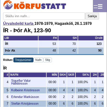
☰
Sækja
Úrvalsdeild karla
1978-1979, Hagaskóli, 26.1.1979
ÍR - Þór Ak, 123-90
LIÐ
FH
SH
Úrslit
ÍR
53
70
123
Þór Ak
48
42
90
Röðun:
Treyjunúmer
Nafn
Stig
ÍR
#
NAFN
MÍN
SKH
SKR
SK%
2H
2R
Sigurður Valur
4
00:00
1
1
100,0%
1
1
Halldórsson
5
Kolbeinn Kristinsson
00:00
4
4
100,0%
4
4
6
Erlendur Markússon
00:00
2
2
100,0%
2
2
7
Stefán Kristjánsson
00:00
6
6
100,0%
6
6