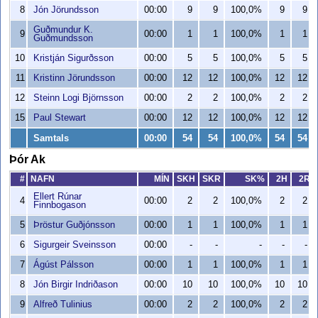
8
Jón Jörundsson
00:00
9
9
100,0%
9
9
Guðmundur K.
9
00:00
1
1
100,0%
1
1
Guðmundsson
10
Kristján Sigurðsson
00:00
5
5
100,0%
5
5
11
Kristinn Jörundsson
00:00
12
12
100,0%
12
12
12
Steinn Logi Björnsson
00:00
2
2
100,0%
2
2
15
Paul Stewart
00:00
12
12
100,0%
12
12
Samtals
00:00
54
54
100,0%
54
54
Þór Ak
#
NAFN
MÍN
SKH
SKR
SK%
2H
2R
Ellert Rúnar
4
00:00
2
2
100,0%
2
2
Finnbogason
5
Þröstur Guðjónsson
00:00
1
1
100,0%
1
1
6
Sigurgeir Sveinsson
00:00
-
-
-
-
-
7
Ágúst Pálsson
00:00
1
1
100,0%
1
1
8
Jón Birgir Indriðason
00:00
10
10
100,0%
10
10
9
Alfreð Tulinius
00:00
2
2
100,0%
2
2