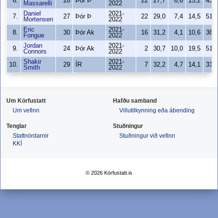
6.
28
Þór Þ
22
27,7
6,6
15,2
43,
Massarelli
2022
Daniel
2021-
7.
27
Þór Þ
22
29,0
7,4
14,5
51,
Mortensen
2022
Eric
2021-
8.
30
Þór Ak
16
31,2
4,1
10,6
38,
Fongue
2022
Jordan
2021-
9.
24
Þór Ak
2
30,7
10,0
19,5
51,
Connors
2022
Shakir
2021-
10.
29
ÍR
7
32,2
4,7
14,1
33,
Smith
2022
Um Körfustatt
Hafðu samband
Um vefinn
Villutilkynning eða ábending
Tenglar
Stuðningur
Stattnördarnir
Stuðningur við vefinn
KKÍ
© 2026 Körfustatt.is