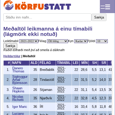
☰
Sækja
Meðaltöl leikmanna á einu tímabili
(lágmörk ekki notuð)
Leiktímabil
Félag
Kyn
Fjöldi
Sækja
Raðið tölfræði með því að smella á dálknafn
Heildartölur
| Meðaltöl
#
NAFN
ALD
FÉLAG
TÍMABIL
LEI
MÍN
SH
SR
S
Danero
2021-
1.
35
Breiðablik
22
28,6
5,5
13,1
41,
Thomas
2022
Sigtryggur
2021-
2.
Arnar
28
Tindastóll
22
31,5
5,2
14,0
37,
2022
Björnsson
Shawn
2021-
3.
26
Stjarnan
22
31,1
5,4
13,5
39,
Hopkins
2022
Nicolas
2021-
4.
35
Njarðvík
22
32,8
4,5
12,3
37,
Richotti
2022
2021-
5.
Igor Maric
36
ÍR
16
33,4
5,8
11,8
48,
2022
Luciano
2021-