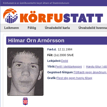
Körfustatt.is er ástríðuverkefni keyrt áfram af Stattnördunum
Leikmenn
Félög
Úrvalsdeild karla
Úrvalsdeild kvenna
Hilmar Örn Arnórsson
Fæð.d.
12.11.1984
Féll:
(1x) 2000 SNÆ
Leikjalisti:
Deild
Yfirlit:
Ferill í deildarkeppni
|
Hæstu tölur í st
Gegn/með félögum:
Tölfræði gegn ákveðnum
Grafík:
Flest stig gegn hverju félagi