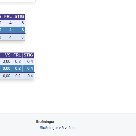
S
FRL
STIG
0
4
8
0
4
8
0
4
8
VS
FRL
STIG
0,00
0,2
0,4
0,00
0,2
0,4
0,00
0,2
0,4
Stuðningur
Stuðningur við vefinn