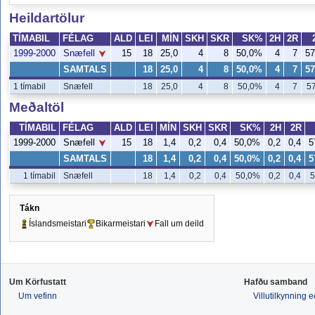
Heildartölur
TÍMABIL
FÉLAG
ALD
LEI
MÍN
SKH
SKR
SK%
2H
2R
1999-2000
15
18
25,0
4
8
50,0%
4
7
5
Snæfell
SAMTALS
18
25,0
4
8
50,0%
4
7
5
1 tímabil
Snæfell
18
25,0
4
8
50,0%
4
7
5
Meðaltöl
TÍMABIL
FÉLAG
ALD
LEI
MÍN
SKH
SKR
SK%
2H
2R
1999-2000
15
18
1,4
0,2
0,4
50,0%
0,2
0,4
5
Snæfell
SAMTALS
18
1,4
0,2
0,4
50,0%
0,2
0,4
5
1 tímabil
Snæfell
18
1,4
0,2
0,4
50,0%
0,2
0,4
5
Tákn
Íslandsmeistari
Bikarmeistari
Fall um deild
Um Körfustatt
Hafðu samband
Um vefinn
Villutilkynning