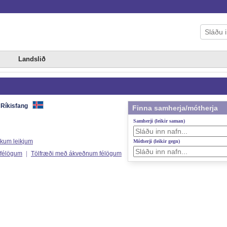
Landslið
Ríkisfang
Finna samherja/mótherja
Samherji (leikir saman)
ökum leikjum
Mótherji (leikir gegn)
 félögum
|
Tölfræði með ákveðnum félögum