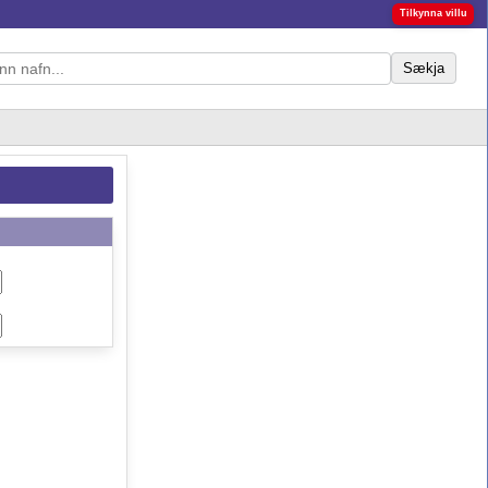
Tilkynna villu
Sækja