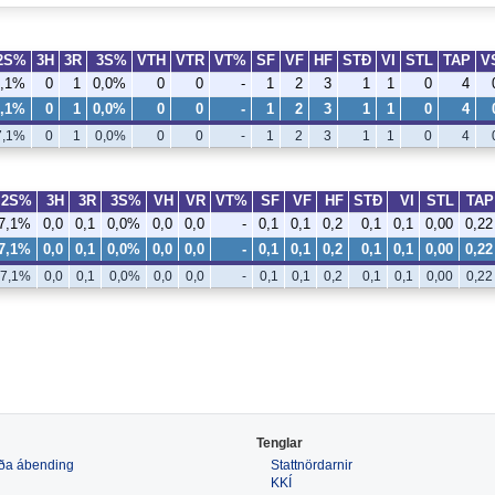
2S%
3H
3R
3S%
VTH
VTR
VT%
SF
VF
HF
STÐ
VI
STL
TAP
V
7,1%
0
1
0,0%
0
0
-
1
2
3
1
1
0
4
7,1%
0
1
0,0%
0
0
-
1
2
3
1
1
0
4
7,1%
0
1
0,0%
0
0
-
1
2
3
1
1
0
4
2S%
3H
3R
3S%
VH
VR
VT%
SF
VF
HF
STÐ
VI
STL
TAP
7,1%
0,0
0,1
0,0%
0,0
0,0
-
0,1
0,1
0,2
0,1
0,1
0,00
0,22
7,1%
0,0
0,1
0,0%
0,0
0,0
-
0,1
0,1
0,2
0,1
0,1
0,00
0,22
7,1%
0,0
0,1
0,0%
0,0
0,0
-
0,1
0,1
0,2
0,1
0,1
0,00
0,22
Tenglar
 eða ábending
Stattnördarnir
KKÍ