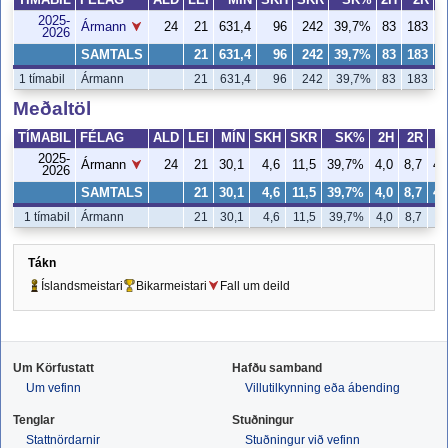
TÍMABIL
FÉLAG
ALD
LEI
MÍN
SKH
SKR
SK%
2H
2R
2025-
Ármann
24
21
631,4
96
242
39,7%
83
183
4
2026
SAMTALS
21
631,4
96
242
39,7%
83
183
4
1 tímabil
Ármann
21
631,4
96
242
39,7%
83
183
4
Meðaltöl
TÍMABIL
FÉLAG
ALD
LEI
MÍN
SKH
SKR
SK%
2H
2R
2025-
Ármann
24
21
30,1
4,6
11,5
39,7%
4,0
8,7
45
2026
SAMTALS
21
30,1
4,6
11,5
39,7%
4,0
8,7
45
1 tímabil
Ármann
21
30,1
4,6
11,5
39,7%
4,0
8,7
4
Tákn
Íslandsmeistari
Bikarmeistari
Fall um deild
Um Körfustatt
Hafðu samband
Um vefinn
Villutilkynning eða ábending
Tenglar
Stuðningur
Stattnördarnir
Stuðningur við vefinn