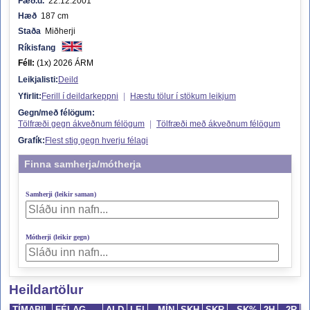
Fæð.d.
22.12.2001
Hæð
187 cm
Staða
Miðherji
Ríkisfang
Féll:
(1x) 2026 ÁRM
Leikjalisti:
Deild
Yfirlit:
Ferill í deildarkeppni
|
Hæstu tölur í stökum leikjum
Gegn/með félögum:
Tölfræði gegn ákveðnum félögum
|
Tölfræði með ákveðnum félögum
Grafík:
Flest stig gegn hverju félagi
Finna samherja/mótherja
Samherji (leikir saman)
Mótherji (leikir gegn)
Heildartölur