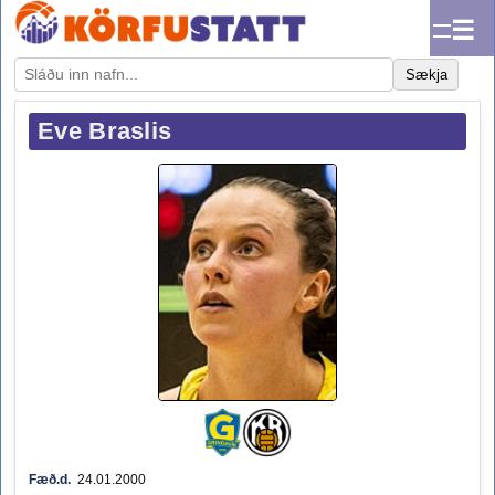
☰
Sækja
Eve Braslis
Fæð.d.
24.01.2000