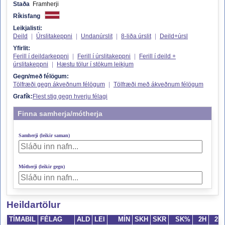
Staða
Framherji
Ríkisfang
Leikjalisti:
Deild
|
Úrslitakeppni
|
Undanúrslit
|
8-liða úrslit
|
Deild+úrsl
Yfirlit:
Ferill í deildarkeppni
|
Ferill í úrslitakeppni
|
Ferill í deild +
úrslitakeppni
|
Hæstu tölur í stökum leikjum
Gegn/með félögum:
Tölfræði gegn ákveðnum félögum
|
Tölfræði með ákveðnum félögum
Grafík:
Flest stig gegn hverju félagi
Finna samherja/mótherja
Samherji (leikir saman)
Mótherji (leikir gegn)
Heildartölur
TÍMABIL
FÉLAG
ALD
LEI
MÍN
SKH
SKR
SK%
2H
2R