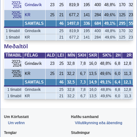
2023-
Grindavík
23
25
819,9
195
400
48,8%
170
321
2024
2025-
KR
25
21
677,2
141
284
49,6%
125
237
2026
SAMTALS
46
1497,0
336
684
49,1%
295
558
1 tímabil
Grindavík
25
819,9
195
400
48,8%
170
321
1 tímabil
KR
21
677,2
141
284
49,6%
125
237
Meðaltöl
TÍMABIL
FÉLAG
ALD
LEI
MÍN
SKH
SKR
SK%
2H
2R
2023-
Grindavík
23
25
32,8
7,8
16,0
48,8%
6,8
12,8
5
2024
2025-
KR
25
21
32,2
6,7
13,5
49,6%
6,0
11,3
5
2026
SAMTALS
46
32,5
7,3
14,9
49,1%
6,4
12,1
5
1 tímabil
Grindavík
25
32,8
7,8
16,0
48,8%
6,8
12,8
1 tímabil
KR
21
32,2
6,7
13,5
49,6%
6,0
11,3
Um Körfustatt
Hafðu samband
Um vefinn
Villutilkynning eða ábending
Tenglar
Stuðningur