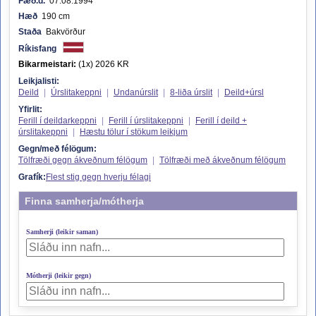
Fæð.d.
07.08.1994
Hæð
190 cm
Staða
Bakvörður
Ríkisfang
Bikarmeistari:
(1x) 2026 KR
Leikjalisti:
Deild
|
Úrslitakeppni
|
Undanúrslit
|
8-liða úrslit
|
Deild+úrsl
Yfirlit:
Ferill í deildarkeppni
|
Ferill í úrslitakeppni
|
Ferill í deild +
úrslitakeppni
|
Hæstu tölur í stökum leikjum
Gegn/með félögum:
Tölfræði gegn ákveðnum félögum
|
Tölfræði með ákveðnum félögum
Grafík:
Flest stig gegn hverju félagi
Finna samherja/mótherja
Samherji (leikir saman)
Mótherji (leikir gegn)