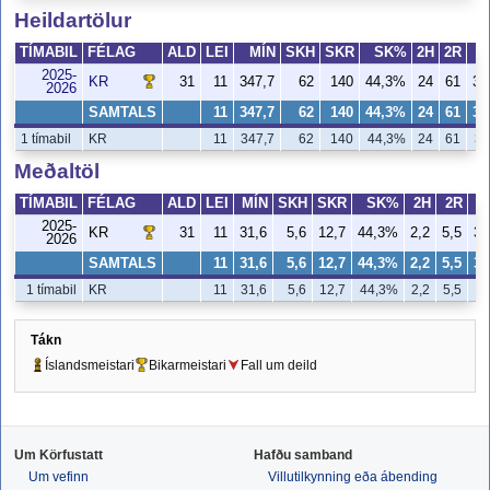
Heildartölur
TÍMABIL
FÉLAG
ALD
LEI
MÍN
SKH
SKR
SK%
2H
2R
2025-
KR
31
11
347,7
62
140
44,3%
24
61
39
2026
SAMTALS
11
347,7
62
140
44,3%
24
61
39
1 tímabil
KR
11
347,7
62
140
44,3%
24
61
39
Meðaltöl
TÍMABIL
FÉLAG
ALD
LEI
MÍN
SKH
SKR
SK%
2H
2R
2025-
KR
31
11
31,6
5,6
12,7
44,3%
2,2
5,5
39
2026
SAMTALS
11
31,6
5,6
12,7
44,3%
2,2
5,5
39
1 tímabil
KR
11
31,6
5,6
12,7
44,3%
2,2
5,5
3
Tákn
Íslandsmeistari
Bikarmeistari
Fall um deild
Um Körfustatt
Hafðu samband
Um vefinn
Villutilkynning eða ábending