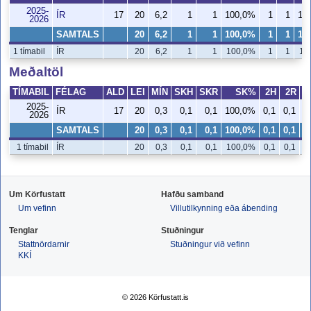
2025-
ÍR
17
20
6,2
1
1
100,0%
1
1
10
2026
SAMTALS
20
6,2
1
1
100,0%
1
1
10
1 tímabil
ÍR
20
6,2
1
1
100,0%
1
1
10
Meðaltöl
TÍMABIL
FÉLAG
ALD
LEI
MÍN
SKH
SKR
SK%
2H
2R
2025-
ÍR
17
20
0,3
0,1
0,1
100,0%
0,1
0,1
1
2026
SAMTALS
20
0,3
0,1
0,1
100,0%
0,1
0,1
1
1 tímabil
ÍR
20
0,3
0,1
0,1
100,0%
0,1
0,1
1
Um Körfustatt
Hafðu samband
Um vefinn
Villutilkynning eða ábending
Tenglar
Stuðningur
Stattnördarnir
Stuðningur við vefinn
KKÍ
© 2026 Körfustatt.is