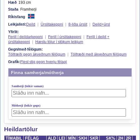
Hæð
193 cm
Staða
Framherji
Ríkisfang
Leikjalisti:
Deild
|
Úrslitakeppni
|
8-liða úrslit
|
Deild+úrsl
Yfirlit:
Ferill í deildarkeppni
|
Ferill í úrslitakeppni
|
Ferill í deild +
úrslitakeppni
|
Hæstu tölur í stökum leikjum
Gegn/með félögum:
Tölfræði gegn ákveðnum félögum
|
Tölfræði með ákveðnum félögum
Grafík:
Flest stig gegn hverju félagi
Finna samherja/mótherja
Samherji (leikir saman)
Mótherji (leikir gegn)
Heildartölur
TÍMABIL
FÉLAG
ALD
LEI
MÍN
SKH
SKR
SK%
2H
2R