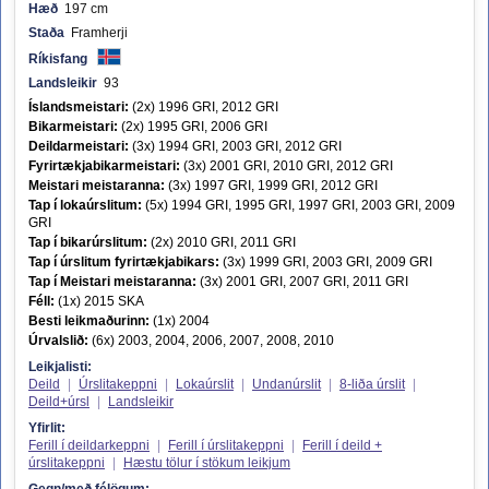
Hæð
197 cm
Staða
Framherji
Ríkisfang
Landsleikir
93
Íslandsmeistari:
(2x) 1996 GRI, 2012 GRI
Bikarmeistari:
(2x) 1995 GRI, 2006 GRI
Deildarmeistari:
(3x) 1994 GRI, 2003 GRI, 2012 GRI
Fyrirtækjabikarmeistari:
(3x) 2001 GRI, 2010 GRI, 2012 GRI
Meistari meistaranna:
(3x) 1997 GRI, 1999 GRI, 2012 GRI
Tap í lokaúrslitum:
(5x) 1994 GRI, 1995 GRI, 1997 GRI, 2003 GRI, 2009
GRI
Tap í bikarúrslitum:
(2x) 2010 GRI, 2011 GRI
Tap í úrslitum fyrirtækjabikars:
(3x) 1999 GRI, 2003 GRI, 2009 GRI
Tap í Meistari meistaranna:
(3x) 2001 GRI, 2007 GRI, 2011 GRI
Féll:
(1x) 2015 SKA
Besti leikmaðurinn:
(1x) 2004
Úrvalslið:
(6x) 2003, 2004, 2006, 2007, 2008, 2010
Leikjalisti:
Deild
|
Úrslitakeppni
|
Lokaúrslit
|
Undanúrslit
|
8-liða úrslit
|
Deild+úrsl
|
Landsleikir
Yfirlit:
Ferill í deildarkeppni
|
Ferill í úrslitakeppni
|
Ferill í deild +
úrslitakeppni
|
Hæstu tölur í stökum leikjum