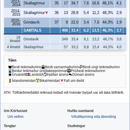
2013-
Skallagrímur
35
17
34,7
7,6
16,6
46,1%
4,1
8
2014
2014-
Skallagrímur
36
13
28,8
5,4
11,2
48,3%
2,9
5
2015
2015-
Grindavík
37
8
22,0
3,4
7,6
44,3%
1,9
4
2016
SAMTALS
406
33,4
6,2
13,5
46,3%
3,7
7
18
Grindavík
349
33,4
6,1
13,2
46,7%
3,6
6
tímabil
4 tímabil
Skallagrímur
57
33,2
6,8
15,4
44,3%
4,0
8
Tákn
Besti leikmaðurinn
Besti varnarmaðurinn
Besti ungi leikmaðurinn
Bestur leikmaður úrslitakeppninnar
Prúðasti leikmaðurinn
Úrvalslið
Landslið
Þjálfari ársins
Dómari ársins
Íslandsmeistari
Bikarmeistari
Fall um deild
ATH: Tölfræðimeðaltöl reiknast miðað við hvenær byrjað var að taka tölfræði.
Um Körfustatt
Hafðu samband
Um vefinn
Villutilkynning eða ábending
Tenglar
Stuðningur