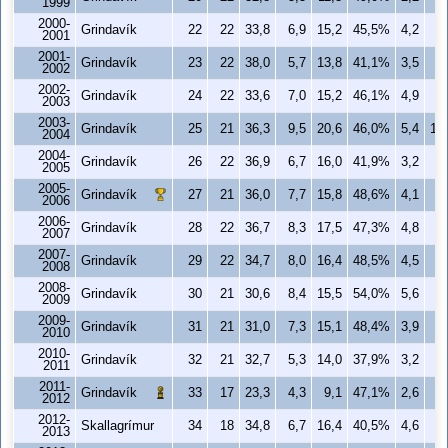
1999
2000-
Grindavík
22
22
33,8
6,9
15,2
45,5%
4,2
7
2001
2001-
Grindavík
23
22
38,0
5,7
13,8
41,1%
3,5
7
2002
2002-
Grindavík
24
22
33,6
7,0
15,2
46,1%
4,9
9
2003
2003-
Grindavík
25
21
36,3
9,5
20,6
46,0%
5,4
10
2004
2004-
Grindavík
26
22
36,9
6,7
16,0
41,9%
3,2
6
2005
2005-
Grindavík
27
21
36,0
7,7
15,8
48,6%
4,1
7
2006
2006-
Grindavík
28
22
36,7
8,3
17,5
47,3%
4,8
9
2007
2007-
Grindavík
29
22
34,7
8,0
16,4
48,5%
4,5
8
2008
2008-
Grindavík
30
21
30,6
8,4
15,5
54,0%
5,6
9
2009
2009-
Grindavík
31
21
31,0
7,3
15,1
48,4%
3,9
7
2010
2010-
Grindavík
32
21
32,7
5,3
14,0
37,9%
3,2
7
2011
2011-
Grindavík
33
17
23,3
4,3
9,1
47,1%
2,6
4
2012
2012-
Skallagrímur
34
18
34,8
6,7
16,4
40,5%
4,6
9
2013