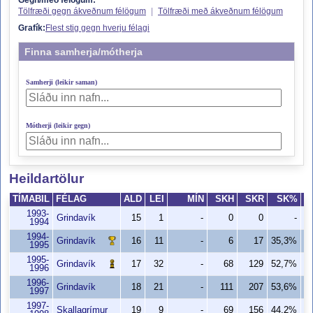
Gegn/með félögum:
Tölfræði gegn ákveðnum félögum
|
Tölfræði með ákveðnum félögum
Grafík:
Flest stig gegn hverju félagi
Finna samherja/mótherja
Samherji (leikir saman)
Mótherji (leikir gegn)
Heildartölur
TÍMABIL
FÉLAG
ALD
LEI
MÍN
SKH
SKR
SK%
1993-
Grindavík
15
1
-
0
0
-
1994
1994-
Grindavík
16
11
-
6
17
35,3%
1995
1995-
Grindavík
17
32
-
68
129
52,7%
1996
1996-
Grindavík
18
21
-
111
207
53,6%
1997
1997-
Skallagrímur
19
9
-
69
156
44,2%