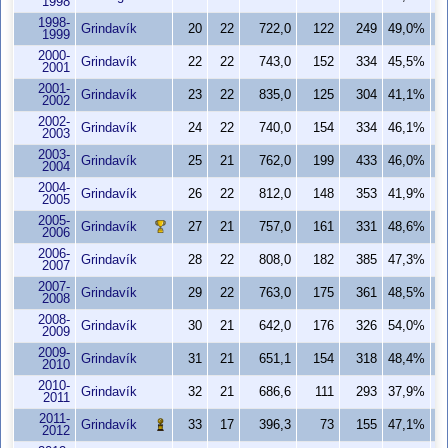
1998
1998-
Grindavík
20
22
722,0
122
249
49,0%
1999
2000-
Grindavík
22
22
743,0
152
334
45,5%
2001
2001-
Grindavík
23
22
835,0
125
304
41,1%
2002
2002-
Grindavík
24
22
740,0
154
334
46,1%
2003
2003-
Grindavík
25
21
762,0
199
433
46,0%
2004
2004-
Grindavík
26
22
812,0
148
353
41,9%
2005
2005-
Grindavík
27
21
757,0
161
331
48,6%
2006
2006-
Grindavík
28
22
808,0
182
385
47,3%
2007
2007-
Grindavík
29
22
763,0
175
361
48,5%
2008
2008-
Grindavík
30
21
642,0
176
326
54,0%
2009
2009-
Grindavík
31
21
651,1
154
318
48,4%
2010
2010-
Grindavík
32
21
686,6
111
293
37,9%
2011
2011-
Grindavík
33
17
396,3
73
155
47,1%
2012