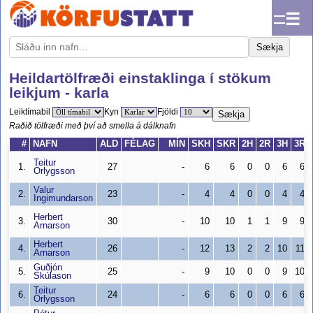
☰
Sækja
Heildartölfræði einstaklinga í stökum
leikjum - karla
Leiktímabil
Kyn
Fjöldi
Sækja
Raðið tölfræði með því að smella á dálknafn
#
NAFN
ALD
FÉLAG
MÍN
SKH
SKR
2H
2R
3H
3R
Teitur
1.
27
-
6
6
0
0
6
6
Örlygsson
Valur
2.
23
-
4
4
0
0
4
4
Ingimundarson
Herbert
3.
30
-
10
10
1
1
9
9
Arnarson
Herbert
4.
26
-
12
13
2
2
10
11
Arnarson
Guðjón
5.
25
-
9
10
0
0
9
10
Skúlason
Teitur
6.
24
-
6
6
0
0
6
6
Örlygsson