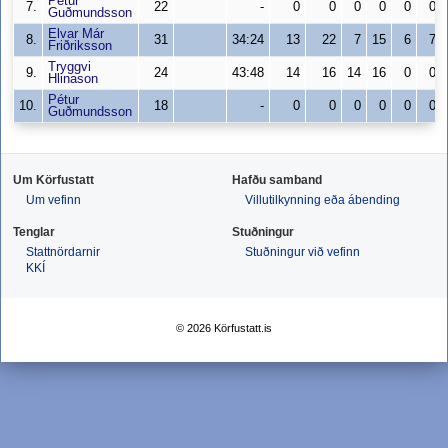
Pétur
7.
22
-
0
0
0
0
0
0
Guðmundsson
Elvar Már
8.
31
34:24
13
22
7
15
6
7
Friðriksson
Tryggvi
9.
24
43:48
14
16
14
16
0
0
Hlinason
Pétur
10.
18
-
0
0
0
0
0
0
Guðmundsson
Um Körfustatt
Hafðu samband
Um vefinn
Villutilkynning eða ábending
Tenglar
Stuðningur
Stattnördarnir
Stuðningur við vefinn
KKÍ
© 2026 Körfustatt.is