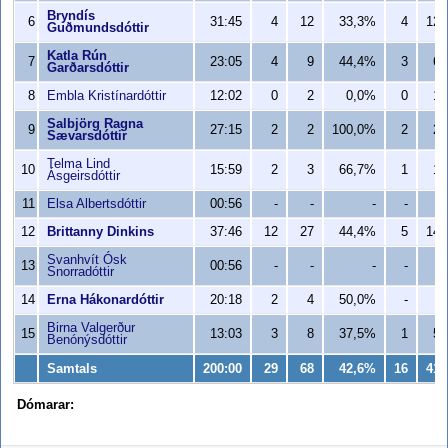
Bryndís
6
31:45
4
12
33,3%
4
12
Guðmundsdóttir
Katla Rún
7
23:05
4
9
44,4%
3
6
Garðarsdóttir
8
Embla Kristínardóttir
12:02
0
2
0,0%
0
1
Salbjörg Ragna
9
27:15
2
2
100,0%
2
2
Sævarsdóttir
Telma Lind
10
15:59
2
3
66,7%
1
1
Ásgeirsdóttir
11
Elsa Albertsdóttir
00:56
-
-
-
-
-
12
Brittanny Dinkins
37:46
12
27
44,4%
5
14
Svanhvít Ósk
13
00:56
-
-
-
-
-
Snorradóttir
14
Erna Hákonardóttir
20:18
2
4
50,0%
-
-
Birna Valgerður
15
13:03
3
8
37,5%
1
5
Benónýsdóttir
Samtals
200:00
29
68
42,6%
16
41
Dómarar: