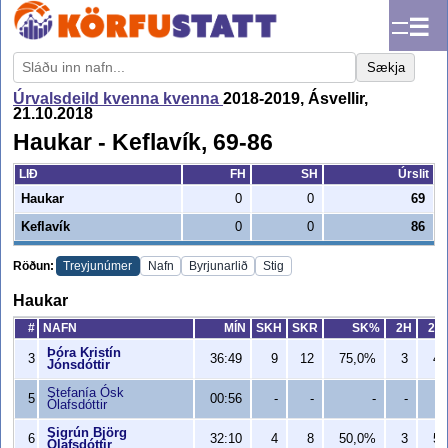
☰
Sækja
Úrvalsdeild kvenna kvenna
2018-2019, Ásvellir,
21.10.2018
Haukar - Keflavík, 69-86
LIÐ
FH
SH
Úrslit
Haukar
0
0
69
Keflavík
0
0
86
Röðun:
Treyjunúmer
Nafn
Byrjunarlið
Stig
Haukar
#
NAFN
MÍN
SKH
SKR
SK%
2H
2R
Þóra Kristín
3
36:49
9
12
75,0%
3
4
Jónsdóttir
Stefanía Ósk
5
00:56
-
-
-
-
-
Ólafsdóttir
Sigrún Björg
6
32:10
4
8
50,0%
3
5
Ólafsdóttir