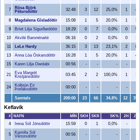
Rósa Björk
7
32:48
3
12
25,0%
1
4
Pétursdóttir
8
Magdalena Gísladóttir
15:08
1
5
20,0%
1
3
9
Bríet Lilja Sigurðardóttir
18:29
0
7
0,0%
0
5
10
Akvilé Baronénaité
06:16
0
2
0,0%
0
1
11
LeLe Hardy
36:15
3
13
23,1%
2
8
13
Anna Lóa Óskarsdóttir
16:28
1
5
20,0%
1
4
15
Karen Lilja Owolabi
00:56
-
-
-
-
-
Eva Margrét
21
03:45
2
2
100,0%
1
1
Kristjánsdóttir
Kolbrún Eir
24
00:00
-
-
-
-
-
Þorláksdóttir
Samtals
200:00
23
66
34,8%
12
35
Keflavík
#
NAFN
MÍN
SKH
SKR
SK%
2H
2R
4
Irena Sól Jónsdóttir
15:59
0
1
0,0%
-
-
Kamilla Sól
5
00:56
-
-
-
-
-
Viktorsdóttir