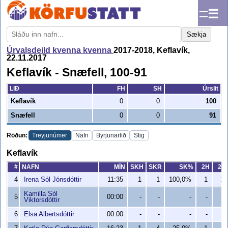
☰
Sækja
Úrvalsdeild kvenna kvenna
2017-2018, Keflavík,
22.11.2017
Keflavík - Snæfell, 100-91
LIÐ
FH
SH
Úrslit
Keflavík
0
0
100
Snæfell
0
0
91
Röðun:
Treyjunúmer
Nafn
Byrjunarlið
Stig
Keflavík
#
NAFN
MÍN
SKH
SKR
SK%
2H
2R
4
Irena Sól Jónsdóttir
11:35
1
1
100,0%
1
1
Kamilla Sól
5
00:00
-
-
-
-
-
Viktorsdóttir
6
Elsa Albertsdóttir
00:00
-
-
-
-
-