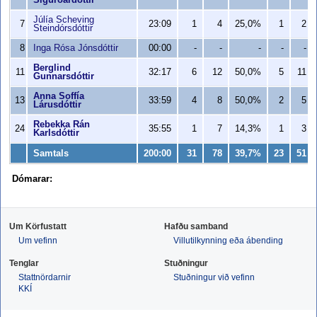
Sigurðardóttir
Júlía Scheving
7
23:09
1
4
25,0%
1
2
Steindórsdóttir
8
Inga Rósa Jónsdóttir
00:00
-
-
-
-
-
Berglind
11
32:17
6
12
50,0%
5
11
Gunnarsdóttir
Anna Soffía
13
33:59
4
8
50,0%
2
5
Lárusdóttir
Rebekka Rán
24
35:55
1
7
14,3%
1
3
Karlsdóttir
Samtals
200:00
31
78
39,7%
23
51
Dómarar:
Um Körfustatt
Hafðu samband
Um vefinn
Villutilkynning eða ábending
Tenglar
Stuðningur
Stattnördarnir
Stuðningur við vefinn
KKÍ