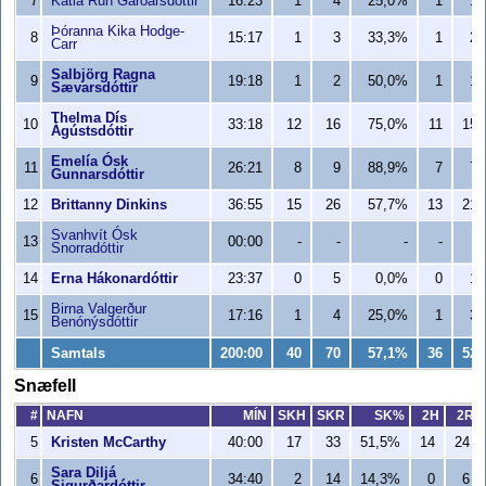
7
Katla Rún Garðarsdóttir
16:23
1
4
25,0%
1
1
Þóranna Kika Hodge-
8
15:17
1
3
33,3%
1
2
Carr
Salbjörg Ragna
9
19:18
1
2
50,0%
1
1
Sævarsdóttir
Thelma Dís
10
33:18
12
16
75,0%
11
15
Ágústsdóttir
Emelía Ósk
11
26:21
8
9
88,9%
7
7
Gunnarsdóttir
12
Brittanny Dinkins
36:55
15
26
57,7%
13
21
Svanhvít Ósk
13
00:00
-
-
-
-
-
Snorradóttir
14
Erna Hákonardóttir
23:37
0
5
0,0%
0
1
Birna Valgerður
15
17:16
1
4
25,0%
1
3
Benónýsdóttir
Samtals
200:00
40
70
57,1%
36
52
Snæfell
#
NAFN
MÍN
SKH
SKR
SK%
2H
2R
5
Kristen McCarthy
40:00
17
33
51,5%
14
24
Sara Diljá
6
34:40
2
14
14,3%
0
6