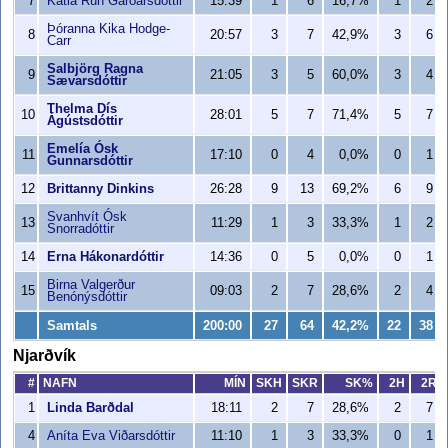
7
Katla Rún Garðarsdóttir
15:39
1
6
16,7%
1
2
Þóranna Kika Hodge-
8
20:57
3
7
42,9%
3
6
Carr
Salbjörg Ragna
9
21:05
3
5
60,0%
3
4
Sævarsdóttir
Thelma Dís
10
28:01
5
7
71,4%
5
7
Ágústsdóttir
Emelía Ósk
11
17:10
0
4
0,0%
0
1
Gunnarsdóttir
12
Brittanny Dinkins
26:28
9
13
69,2%
6
9
Svanhvít Ósk
13
11:29
1
3
33,3%
1
2
Snorradóttir
14
Erna Hákonardóttir
14:36
0
5
0,0%
0
1
Birna Valgerður
15
09:03
2
7
28,6%
2
4
Benónýsdóttir
Samtals
200:00
27
64
42,2%
22
38
Njarðvík
#
NAFN
MÍN
SKH
SKR
SK%
2H
2R
1
Linda Barðdal
18:11
2
7
28,6%
2
7
4
Aníta Eva Viðarsdóttir
11:10
1
3
33,3%
0
1