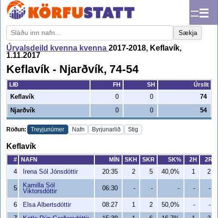
☰
Sækja
Úrvalsdeild kvenna kvenna
2017-2018, Keflavík,
1.11.2017
Keflavík - Njarðvík, 74-54
LIÐ
FH
SH
Úrslit
Keflavík
0
0
74
Njarðvík
0
0
54
Röðun:
Treyjunúmer
Nafn
Byrjunarlið
Stig
Keflavík
#
NAFN
MÍN
SKH
SKR
SK%
2H
2R
4
Irena Sól Jónsdóttir
20:35
2
5
40,0%
1
2
Kamilla Sól
5
06:30
-
-
-
-
-
Viktorsdóttir
6
Elsa Albertsdóttir
08:27
1
2
50,0%
-
-