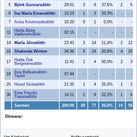
5
Björk Gunnarsdótir
29:01
3
8
37,5%
2
5
6
Ína María Einarsdóttir
15:23
1
3
33,3%
-
-
7
Aníta Kristmundsdóttir
10:20
0
1
0,0%
-
-
Heiða Björg
11
02:15
-
-
-
-
-
Valdimarsdóttir
14
María Jónsdóttir
23:43
3
14
21,4%
2
12
15
Shalonda Winton
34:36
5
24
20,8%
4
20
Hulda Ósk
17
11:41
2
4
50,0%
2
3
Bergsteinsdóttir
Ása Böðvarsdóttir-
19
07:44
-
-
-
-
-
Taylor
25
Hrund Skúladóttir
21:35
1
4
25,0%
1
2
Erna Freydís
30
14:21
2
9
22,2%
1
6
Traustadóttir
Samtals
200:00
20
77
26,0%
14
56
Dómarar: