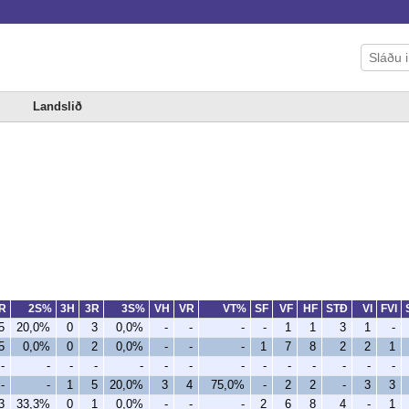
Landslið
R
2S%
3H
3R
3S%
VH
VR
VT%
SF
VF
HF
STÐ
VI
FVI
5
20,0%
0
3
0,0%
-
-
-
-
1
1
3
1
-
5
0,0%
0
2
0,0%
-
-
-
1
7
8
2
2
1
-
-
-
-
-
-
-
-
-
-
-
-
-
-
-
-
1
5
20,0%
3
4
75,0%
-
2
2
-
3
3
3
33,3%
0
1
0,0%
-
-
-
2
6
8
4
-
1