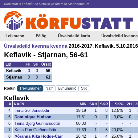
Körfustatt.is er ástríðuverkefni keyrt áfram af Stattnördunum
Leikmenn
Félög
Úrvalsdeild karla
Úrvalsdeild kvenna
Úrvalsdeild kvenna kvenna
2016-2017, Keflavík, 5.10.2016
Keflavík - Stjarnan, 56-61
LIÐ
FH
SH
Úrslit
Keflavík
0
0
56
Stjarnan
0
0
61
Röðun:
Treyjunúmer
Nafn
Byrjunarlið
Stig
Keflavík
#
NAFN
MÍN
SKH
SKR
SK%
2H
2
4
Irena Sól Jónsdóttir
19:19
1
8
12,5%
1
5
Dominique Hudson
17:51
0
7
0,0%
0
6
Tinna Björg Gunnarsdóttir
00:00
-
-
-
-
7
Katla Rún Garðarsdóttir
17:39
1
5
20,0%
-
8
Þóranna Kika Hodge-Carr
26:42
1
4
25,0%
1