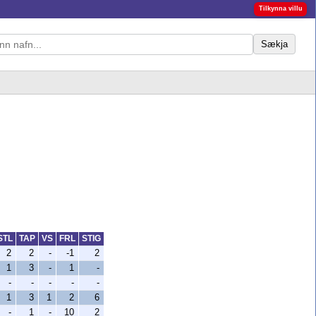
Tilkynna villu
Sækja
STL
TAP
VS
FRL
STIG
2
2
-
-1
2
1
3
-
1
-
-
-
-
-
-
1
3
1
2
6
-
1
-
10
2