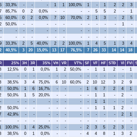
6
33,3%
-
-
-
1
1
100,0%
1
-
1
2
2
3
7
85,7%
0
2
0,0%
-
-
-
-
5
5
2
-
1
5
60,0%
0
2
0,0%
7
10
70,0%
2
1
3
-
2
5
2
50,0%
-
-
-
-
-
-
-
-
-
-
1
-
-
-
-
-
-
-
-
-
-
-
-
-
-
-
-
-
-
-
-
-
-
-
-
-
-
-
-
-
9
33,3%
2
5
40,0%
2
2
100,0%
1
4
5
1
3
4
2
40,5%
3
20
15,0%
13
17
76,5%
7
26
33
14
14
18
R
2S%
3H
3R
3S%
VH
VR
VT%
SF
VF
HF
STÐ
VI
FVI
8
12,5%
0
1
0,0%
1
2
50,0%
-
1
1
2
-
1
-
-
-
-
-
-
-
-
-
-
-
-
-
-
3
38,5%
3
4
75,0%
6
10
60,0%
2
10
12
3
2
9
2
50,0%
1
6
16,7%
-
-
-
1
6
7
2
4
1
2
50,0%
1
5
20,0%
-
-
-
-
1
1
-
2
-
-
-
-
-
-
-
-
-
-
1
1
-
-
-
2
50,0%
-
-
-
-
-
-
-
1
1
1
2
-
7
42,9%
-
-
-
-
-
-
-
-
-
-
2
1
-
-
-
-
-
-
-
-
-
-
-
-
-
-
1
100,0%
1
4
25,0%
-
-
-
2
3
5
2
3
-
3
38,5%
0
1
0,0%
-
-
-
4
4
8
1
3
2