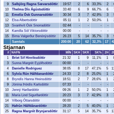
9
Salbjörg Ragna Sævarsdóttir
19:57
2
6
33,3%
2
10
Thelma Dís Ágústsdóttir
33:40
6
9
66,7%
6
11
Emelía Ósk Gunnarsdóttir
30:34
3
7
42,9%
3
12
Elsa Albertsdóttir
05:11
1
2
50,0%
1
13
Svanhvít Ósk Snorradóttir
02:44
-
-
-
-
14
Kamilla Sól Viktorsdóttir
00:00
-
-
-
-
15
Birna Valgerður Benónýsdóttir
26:23
5
14
35,7%
3
Samtals
200:00
20
62
32,3%
17
4
Stjarnan
#
NAFN
MÍN
SKH
SKR
SK%
2H
2
1
Bríet Sif Hinriksdóttir
21:32
1
9
11,1%
1
3
Sunna Margrét Eyjólfsdóttir
00:00
-
-
-
-
4
Danielle Rodriguez
38:05
8
17
47,1%
5
1
6
Sylvía Rún Hálfdanardóttir
24:33
2
8
25,0%
1
8
Bryndís Hanna Hreinsdóttir
18:51
2
7
28,6%
1
9
Jónína Þórdís Karlsdóttir
07:33
-
-
-
-
10
Jenný Harðardóttir
09:26
1
2
50,0%
1
11
María Lind Sigurðardóttir
20:23
3
7
42,9%
3
14
Vilborg Óttarsdóttir
00:00
-
-
-
-
21
Hafrún Hálfdánardóttir
28:20
2
5
40,0%
1
25
Ragna Margrét Brynjarsdóttir
31:17
5
14
35,7%
5
1