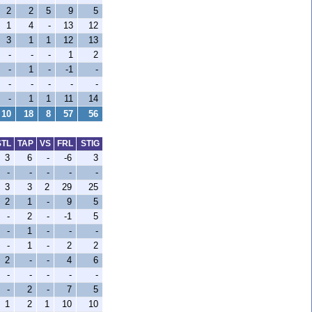
2
2
5
9
5
1
4
-
13
12
3
1
1
12
13
-
-
-
1
2
-
1
-
-1
-
-
-
-
-
-
-
1
1
11
14
10
18
8
57
56
STL
TAP
VS
FRL
STIG
3
6
-
-6
3
-
-
-
-
-
3
3
2
29
25
2
1
-
9
5
-
2
-
-1
5
-
1
-
-
-
-
1
-
2
2
2
-
-
4
6
-
-
-
-
-
-
2
-
7
5
1
2
1
10
10