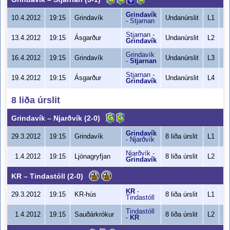
Grindavík
8
10.4.2012
19:15
Grindavík
Undanúrslit
L1
-
Stjarnan
Stjarnan
-
6
13.4.2012
19:15
Ásgarður
Undanúrslit
L2
Grindavík
Grindavík
6
16.4.2012
19:15
Grindavík
Undanúrslit
L3
-
Stjarnan
Stjarnan
-
7
19.4.2012
19:15
Ásgarður
Undanúrslit
L4
Grindavík
8 liða úrslit
Grindavík
–
Njarðvík
(2-0)
Grindavík
9
29.3.2012
19:15
Grindavík
8 liða úrslit
L1
-
Njarðvík
Njarðvík
-
7
1.4.2012
19:15
Ljónagryfjan
8 liða úrslit
L2
Grindavík
KR
–
Tindastóll
(2-0)
KR
-
8
29.3.2012
19:15
KR-hús
8 liða úrslit
L1
Tindastóll
Tindastóll
8
1.4.2012
19:15
Sauðárkrókur
8 liða úrslit
L2
-
KR