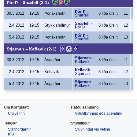
Þór Þ
–
Snæfell
(2-1)
Þór Þ
-
8
30.3.2012
19:15
Þorlákshöfn
8 liða úrslit
L1
Snæfell
Snæfell
-
9
2.4.2012
19:15
Stykkishólmur
8 liða úrslit
L2
Þór Þ
Þór Þ
-
7
5.4.2012
19:15
Þorlákshöfn
8 liða úrslit
L3
Snæfell
Stjarnan
–
Keflavík
(2-1)
Stjarnan
-
9
30.3.2012
19:15
Ásgarður
8 liða úrslit
L1
Keflavík
Keflavík
-
8
2.4.2012
19:15
Keflavík
8 liða úrslit
L2
Stjarnan
Stjarnan
-
9
5.4.2012
19:15
Ásgarður
8 liða úrslit
L3
Keflavík
Um Körfustatt
Hafðu samband
Um vefinn
Villutilkynning eða ábending
Tenglar
Stuðningur
Stattnördarnir
Stuðningur við vefinn
KKÍ