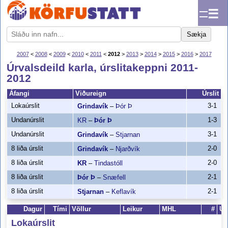
☰
Sækja
2007
<
2008
<
2009
<
2010
<
2011
<
2012
>
2013
>
2014
>
2015
>
2016
>
2017
Úrvalsdeild karla, úrslitakeppni 2011-
2012
Áfangi
Viðureign
Úrslit
Lokaúrslit
3-1
Grindavík
–
Þór Þ
Undanúrslit
1-3
KR
–
Þór Þ
Undanúrslit
3-1
Grindavík
–
Stjarnan
8 liða úrslit
2-0
Grindavík
–
Njarðvík
8 liða úrslit
2-0
KR
–
Tindastóll
8 liða úrslit
2-1
Þór Þ
–
Snæfell
8 liða úrslit
2-1
Stjarnan
–
Keflavík
Dagur
Tími
Völlur
Leikur
MHL
#
Úrs
Lokaúrslit