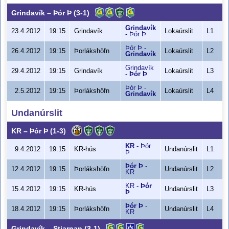
Grindavík
–
Þór Þ
(3-1)
Grindavík
9
23.4.2012
19:15
Grindavík
Lokaúrslit
L1
-
Þór Þ
Þór Þ
-
6
26.4.2012
19:15
Þorlákshöfn
Lokaúrslit
L2
Grindavík
Grindavík
9
29.4.2012
19:15
Grindavík
Lokaúrslit
L3
-
Þór Þ
Þór Þ
-
7
2.5.2012
19:15
Þorlákshöfn
Lokaúrslit
L4
Grindavík
Undanúrslit
KR
–
Þór Þ
(1-3)
KR
-
Þór
8
9.4.2012
19:15
KR-hús
Undanúrslit
L1
Þ
Þór Þ
-
9
12.4.2012
19:15
Þorlákshöfn
Undanúrslit
L2
KR
KR
-
Þór
8
15.4.2012
19:15
KR-hús
Undanúrslit
L3
Þ
1
Þór Þ
-
8
18.4.2012
19:15
Þorlákshöfn
Undanúrslit
L4
KR
Grindavík
–
Stjarnan
(3-1)