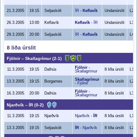
21.3.2005
19:15
Seljaskóli
ÍR
-
Keflavík
Undanúrslit
L2
26.3.2005
13:00
Keflavík
Keflavík
-
ÍR
Undanúrslit
L3
29.3.2005
20:00
Seljaskóli
ÍR
-
Keflavík
Undanúrslit
L4
8 liða úrslit
Fjölnir
–
Skallagrímur
(2-1)
Fjölnir
-
11.3.2005
19:15
Dalhús
8 liða úrslit
L1
Skallagrímur
Skallagrímur
13.3.2005
19:15
Borgarnes
8 liða úrslit
L2
-
Fjölnir
Fjölnir
-
16.3.2005
20:00
Dalhús
8 liða úrslit
L3
Skallagrímur
Njarðvík
–
ÍR
(0-2)
11.3.2005
19:15
Njarðvík
Njarðvík
-
ÍR
8 liða úrslit
L1
13.3.2005
19:15
Seljaskóli
ÍR
-
Njarðvík
8 liða úrslit
L2