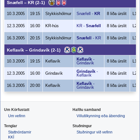
Snæfell
–
KR
(2-1)
10.3.2005
19:15
Stykkishólmur
Snæfell
-
KR
8 liða úrslit
L1
12.3.2005
16:00
KR-hús
KR
-
Snæfell
8 liða úrslit
L2
16.3.2005
20:15
Stykkishólmur
Snæfell
-
KR
8 liða úrslit
L3
Keflavík
–
Grindavík
(2-1)
Keflavík
-
10.3.2005
19:15
Keflavík
8 liða úrslit
L1
Grindavík
Grindavík
-
12.3.2005
16:00
Grindavík
8 liða úrslit
L2
Keflavík
Keflavík
-
16.3.2005
20:00
Keflavík
8 liða úrslit
L3
Grindavík
Um Körfustatt
Hafðu samband
Um vefinn
Villutilkynning eða ábending
Tenglar
Stuðningur
Stattnördarnir
Stuðningur við vefinn
KKÍ