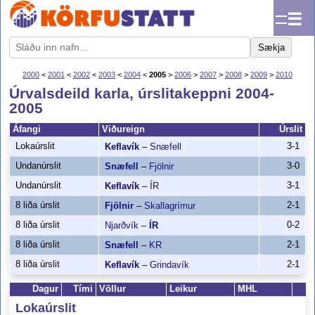
☰
Sækja
2000
<
2001
<
2002
<
2003
<
2004
<
2005
>
2006
>
2007
>
2008
>
2009
>
2010
Úrvalsdeild karla, úrslitakeppni 2004-
2005
Áfangi
Viðureign
Úrslit
Lokaúrslit
3-1
Keflavík
–
Snæfell
Undanúrslit
3-0
Snæfell
–
Fjölnir
Undanúrslit
3-1
Keflavík
–
ÍR
8 liða úrslit
2-1
Fjölnir
–
Skallagrímur
8 liða úrslit
0-2
Njarðvík
–
ÍR
8 liða úrslit
2-1
Snæfell
–
KR
8 liða úrslit
2-1
Keflavík
–
Grindavík
Dagur
Tími
Völlur
Leikur
MHL
#
Lokaúrslit