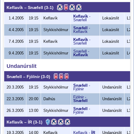
Keflavík
–
Snæfell
(3-1)
Keflavík
-
1.4.2005
19:15
Keflavík
Lokaúrslit
L1
Snæfell
Snæfell
-
4.4.2005
19:15
Stykkishólmur
Lokaúrslit
L2
Keflavík
Keflavík
-
7.4.2005
19:15
Keflavík
Lokaúrslit
L3
Snæfell
Snæfell
-
9.4.2005
19:15
Stykkishólmur
Lokaúrslit
L4
Keflavík
Undanúrslit
Snæfell
–
Fjölnir
(3-0)
Snæfell
-
20.3.2005
19:15
Stykkishólmur
Undanúrslit
L1
Fjölnir
Fjölnir
-
22.3.2005
20:00
Dalhús
Undanúrslit
L2
Snæfell
Snæfell
-
26.3.2005
13:00
Stykkishólmur
Undanúrslit
L3
Fjölnir
Keflavík
–
ÍR
(3-1)
19.3.2005
14:00
Keflavík
Keflavík
-
ÍR
Undanúrslit
L1