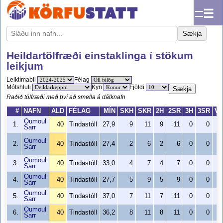
☰
Sækja
Heildartölfræði einstaklinga í stökum
leikjum
Leiktímabil
Félag
Mótshluti
Kyn
Fjöldi
Sækja
Raðið tölfræði með því að smella á dálknafn
#
NAFN
ALD
FÉLAG
MÍN
SKH
SKR
2H
2SR
3H
3SR
V
Oumoul
1.
40
Tindastóll
27,9
9
11
9
11
0
0
2
Sarr
Oumoul
2.
40
Tindastóll
27,4
2
6
2
6
0
0
2
Sarr
Oumoul
3.
40
Tindastóll
33,0
4
7
4
7
0
0
2
Sarr
Oumoul
4.
40
Tindastóll
27,7
5
9
5
9
0
0
2
Sarr
Oumoul
5.
40
Tindastóll
37,0
7
11
7
11
0
0
2
Sarr
Oumoul
6.
40
Tindastóll
36,2
8
11
8
11
0
0
3
Sarr