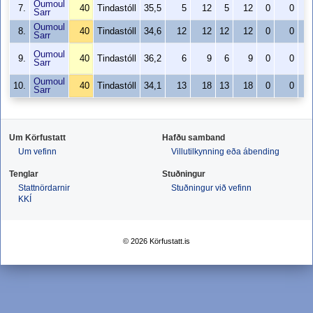
Oumoul
7.
40
Tindastóll
35,5
5
12
5
12
0
0
2
Sarr
Oumoul
8.
40
Tindastóll
34,6
12
12
12
12
0
0
2
Sarr
Oumoul
9.
40
Tindastóll
36,2
6
9
6
9
0
0
1
Sarr
Oumoul
10.
40
Tindastóll
34,1
13
18
13
18
0
0
2
Sarr
Um Körfustatt
Hafðu samband
Um vefinn
Villutilkynning eða ábending
Tenglar
Stuðningur
Stattnördarnir
Stuðningur við vefinn
KKÍ
© 2026 Körfustatt.is