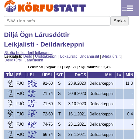
☰
Sækja
Diljá Ögn Lárusdóttir
Leikjalisti - Deildarkeppni
Skoða heildarferil leikmanns
Leikjalisti:
Deild
|
Úrslitakeppni
|
Lokaúrslit
|
Undanúrslit
|
8-liða úrslit
|
Deild+úrsl
|
Landsleikir
Leikir:
58 |
Sigrar:
31 |
Töp:
27 |
Sigurhlutfall:
53,4%
TÍM
FÉL
LEI
ÚRSL
S/T
DAGS
MHL
L#
MÍN
20-
FJÖ-
FJÖ
91-60
S
23.9.2020
Deildarkeppni
11,3
21
SNÆ
20-
BRE-
FJÖ
71-74
S
30.9.2020
Deildarkeppni
-
21
FJÖ
20-
FJÖ-
FJÖ
71-60
S
3.10.2020
Deildarkeppni
-
21
VAL
20-
KEF-
FJÖ
72-60
T
16.1.2021
Deildarkeppni
0,4
21
FJÖ
20-
SKA-
FJÖ
74-76
S
23.1.2021
Deildarkeppni
-
21
FJÖ
20-
SNÆ-
FJÖ
66-74
S
27.1.2021
Deildarkeppni
-
21
FJÖ