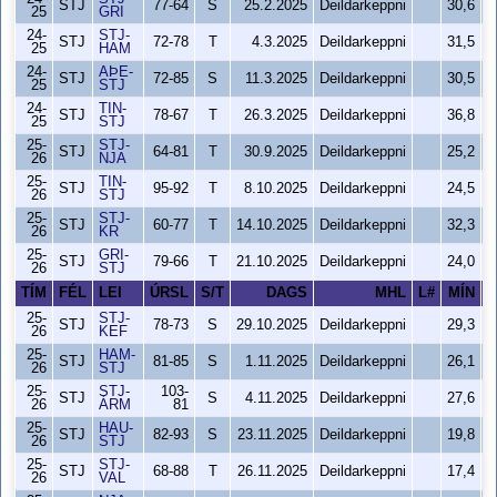
STJ
77-64
S
25.2.2025
Deildarkeppni
30,6
25
GRI
24-
STJ-
STJ
72-78
T
4.3.2025
Deildarkeppni
31,5
25
HAM
24-
AÞE-
STJ
72-85
S
11.3.2025
Deildarkeppni
30,5
25
STJ
24-
TIN-
STJ
78-67
T
26.3.2025
Deildarkeppni
36,8
25
STJ
25-
STJ-
STJ
64-81
T
30.9.2025
Deildarkeppni
25,2
26
NJA
25-
TIN-
STJ
95-92
T
8.10.2025
Deildarkeppni
24,5
26
STJ
25-
STJ-
STJ
60-77
T
14.10.2025
Deildarkeppni
32,3
26
KR
25-
GRI-
STJ
79-66
T
21.10.2025
Deildarkeppni
24,0
26
STJ
TÍM
FÉL
LEI
ÚRSL
S/T
DAGS
MHL
L#
MÍN
S
25-
STJ-
STJ
78-73
S
29.10.2025
Deildarkeppni
29,3
26
KEF
25-
HAM-
STJ
81-85
S
1.11.2025
Deildarkeppni
26,1
26
STJ
25-
STJ-
103-
STJ
S
4.11.2025
Deildarkeppni
27,6
26
ÁRM
81
25-
HAU-
STJ
82-93
S
23.11.2025
Deildarkeppni
19,8
26
STJ
25-
STJ-
STJ
68-88
T
26.11.2025
Deildarkeppni
17,4
26
VAL