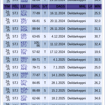
STJ
82-84
T
29.10.2024
Deildarkeppni
34,4
25
HAM
TÍM
FÉL
LEI
ÚRSL
S/T
DAGS
MHL
L#
MÍN
S
24-
STJ-
STJ
77-89
T
16.11.2024
Deildarkeppni
25,5
25
NJA
24-
VAL-
STJ
66-81
S
20.11.2024
Deildarkeppni
32,0
25
STJ
24-
STJ-
STJ
88-94
T
26.11.2024
Deildarkeppni
31,1
25
ÞÓA
24-
GRI-
STJ
63-65
S
4.12.2024
Deildarkeppni
30,7
25
STJ
24-
KEF-
105-
STJ
T
11.12.2024
Deildarkeppni
32,4
25
STJ
86
24-
STJ-
STJ
57-92
T
17.12.2024
Deildarkeppni
19,6
25
TIN
24-
HAU-
STJ
89-71
T
4.1.2025
Deildarkeppni
30,5
25
STJ
24-
STJ-
STJ
79-71
S
7.1.2025
Deildarkeppni
25,0
25
AÞE
24-
HAM-
STJ
77-87
S
14.1.2025
Deildarkeppni
26,1
25
STJ
24-
STJ-
STJ
84-85
T
28.1.2025
Deildarkeppni
26,2
25
VAL
24-
ÞÓA-
STJ
86-89
S
15.2.2025
Deildarkeppni
34,1
25
STJ
24-
STJ-
STJ
62-66
T
18.2.2025
Deildarkeppni
34,6
25
GRI
24-
STJ-