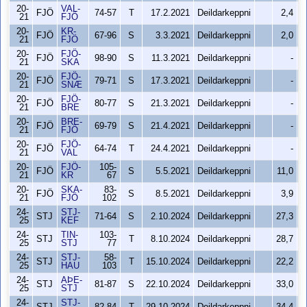
20-
VAL-
FJÖ
74-57
T
17.2.2021
Deildarkeppni
2,4
21
FJÖ
20-
KR-
FJÖ
67-96
S
3.3.2021
Deildarkeppni
2,0
21
FJÖ
20-
FJÖ-
FJÖ
98-90
S
11.3.2021
Deildarkeppni
-
21
SKA
20-
FJÖ-
FJÖ
79-71
S
17.3.2021
Deildarkeppni
-
21
SNÆ
20-
FJÖ-
FJÖ
80-77
S
21.3.2021
Deildarkeppni
-
21
BRE
20-
BRE-
FJÖ
69-79
S
21.4.2021
Deildarkeppni
-
21
FJÖ
20-
FJÖ-
FJÖ
64-74
T
24.4.2021
Deildarkeppni
-
21
VAL
20-
FJÖ-
105-
FJÖ
S
5.5.2021
Deildarkeppni
11,0
21
KR
67
20-
SKA-
83-
FJÖ
S
8.5.2021
Deildarkeppni
3,9
21
FJÖ
102
24-
STJ-
STJ
71-64
S
2.10.2024
Deildarkeppni
27,3
25
KEF
24-
TIN-
103-
STJ
T
8.10.2024
Deildarkeppni
28,7
25
STJ
77
24-
STJ-
58-
STJ
T
15.10.2024
Deildarkeppni
22,2
25
HAU
103
24-
AÞE-
STJ
81-87
S
22.10.2024
Deildarkeppni
33,0
25
STJ
24-
STJ-