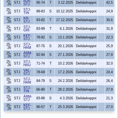
25-
NJA-
STJ
95-74
T
3.12.2025
Deildarkeppni
42,5
26
STJ
25-
STJ-
STJ
89-83
S
10.12.2025
Deildarkeppni
24,9
26
TIN
25-
KR-
STJ
93-82
T
17.12.2025
Deildarkeppni
30,6
26
STJ
25-
STJ-
STJ
83-99
T
6.1.2026
Deildarkeppni
31,9
26
GRI
25-
KEF-
STJ
78-92
S
13.1.2026
Deildarkeppni
22,3
26
STJ
25-
STJ-
STJ
87-75
S
20.1.2026
Deildarkeppni
25,9
26
HAM
25-
ÁRM-
STJ
82-94
S
27.1.2026
Deildarkeppni
27,8
26
STJ
25-
STJ-
STJ
71-74
T
10.2.2026
Deildarkeppni
32,0
26
HAU
25-
VAL-
STJ
78-69
T
17.2.2026
Deildarkeppni
24,4
26
STJ
25-
STJ-
STJ
84-79
S
24.2.2026
Deildarkeppni
26,4
26
HAM
25-
STJ-
STJ
66-90
T
28.2.2026
Deildarkeppni
27,8
26
TIN
25-
ÁRM-
STJ
83-88
S
4.3.2026
Deildarkeppni
21,3
26
STJ
25-
KEF-
STJ
90-57
T
25.3.2026
Deildarkeppni
27,0
26
STJ