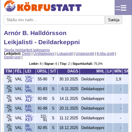
☰
Sækja
Arnór B. Halldórsson
Leikjalisti - Deildarkeppni
Skoða heildarferil leikmanns
Leikjalisti:
Deild
|
Úrslitakeppni
|
Lokaúrslit
|
Undanúrslit
|
8-liða úrslit
|
Deild+úrsl
|
Leikir:
8 |
Sigrar:
6 |
Töp:
2 |
Sigurhlutfall:
75,0%
TÍM
FÉL
LEI
ÚRSL
S/T
DAGS
MHL
L#
MÍN
SKH
25-
VAL-
VAL
55-90
T
30.10.2025
Deildarkeppni
1,9
0
26
GRI
25-
ÍA-
VAL
81-83
S
6.11.2025
Deildarkeppni
-
0
26
VAL
25-
VAL-
VAL
92-80
S
14.11.2025
Deildarkeppni
-
0
26
ÁLF
25-
KR-
VAL
91-99
S
20.11.2025
Deildarkeppni
-
0
26
VAL
25-
VAL-
111-
VAL
S
11.12.2025
Deildarkeppni
-
0
26
KEF
91
25-
ÍR-
VAL
82-85
S
18.12.2025
Deildarkeppni
-
0
26
VAL