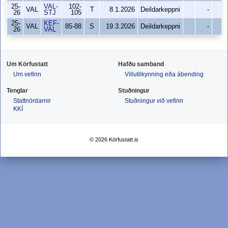
25-
VAL-
102-
VAL
T
8.1.2026
Deildarkeppni
-
0
26
STJ
105
25-
KEF-
VAL
85-88
S
19.3.2026
Deildarkeppni
-
0
26
VAL
Um Körfustatt
Hafðu samband
Um vefinn
Villutilkynning eða ábending
Tenglar
Stuðningur
Stattnördarnir
Stuðningur við vefinn
KKÍ
© 2026 Körfustatt.is