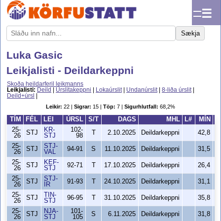
☰
Sækja
Luka Gasic
Leikjalisti - Deildarkeppni
Skoða heildarferil leikmanns
Leikjalisti:
Deild
|
Úrslitakeppni
|
Lokaúrslit
|
Undanúrslit
|
8-liða úrslit
|
Deild+úrsl
|
Leikir:
22 |
Sigrar:
15 |
Töp:
7 |
Sigurhlutfall:
68,2%
TÍM
FÉL
LEI
ÚRSL
S/T
DAGS
MHL
L#
MÍN
S
25-
KR-
102-
STJ
T
2.10.2025
Deildarkeppni
42,8
26
STJ
98
25-
STJ-
STJ
94-91
S
11.10.2025
Deildarkeppni
31,5
26
VAL
25-
KEF-
STJ
92-71
T
17.10.2025
Deildarkeppni
26,4
26
STJ
25-
STJ-
STJ
91-93
T
24.10.2025
Deildarkeppni
31,1
26
ÍR
25-
TIN-
STJ
96-95
T
31.10.2025
Deildarkeppni
35,8
26
STJ
25-
NJA-
101-
STJ
S
6.11.2025
Deildarkeppni
31,8
26
STJ
105