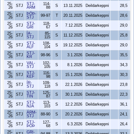
25-
STJ-
114-
STJ
S
13.11.2025
Deildarkeppni
28,5
26
ÁRM
88
25-
ÞÓÞ-
STJ
99-97
T
20.11.2025
Deildarkeppni
28,6
26
STJ
25-
STJ-
118-
STJ
S
7.12.2025
Deildarkeppni
29,0
26
GRI
67
25-
ÍA-
85-
STJ
S
11.12.2025
Deildarkeppni
25,8
26
STJ
115
25-
STJ-
108-
STJ
S
19.12.2025
Deildarkeppni
29,0
26
ÁLF
104
25-
STJ-
STJ
98-96
S
3.1.2026
Deildarkeppni
35,5
26
KR
25-
VAL-
102-
STJ
S
8.1.2026
Deildarkeppni
34,3
26
STJ
105
25-
STJ-
116-
STJ
S
15.1.2026
Deildarkeppni
30,3
26
KEF
98
25-
ÍR-
109-
STJ
S
22.1.2026
Deildarkeppni
23,8
26
STJ
118
25-
STJ-
125-
STJ
S
30.1.2026
Deildarkeppni
22,3
26
TIN
87
25-
STJ-
113-
STJ
S
12.2.2026
Deildarkeppni
36,1
26
NJA
103
25-
ÁRM-
STJ
88-90
S
20.2.2026
Deildarkeppni
24,1
26
STJ
25-
STJ-
127-
STJ
S
6.3.2026
Deildarkeppni
26,4
26
ÞÓÞ
68
25-
GRI-