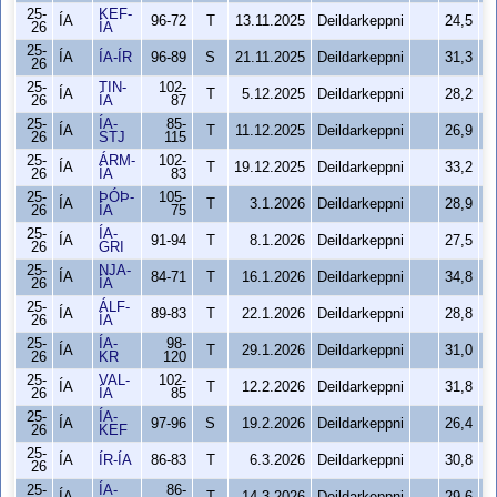
25-
KEF-
ÍA
96-72
T
13.11.2025
Deildarkeppni
24,5
26
ÍA
25-
ÍA
ÍA-ÍR
96-89
S
21.11.2025
Deildarkeppni
31,3
26
25-
TIN-
102-
ÍA
T
5.12.2025
Deildarkeppni
28,2
26
ÍA
87
25-
ÍA-
85-
ÍA
T
11.12.2025
Deildarkeppni
26,9
26
STJ
115
25-
ÁRM-
102-
ÍA
T
19.12.2025
Deildarkeppni
33,2
26
ÍA
83
25-
ÞÓÞ-
105-
ÍA
T
3.1.2026
Deildarkeppni
28,9
26
ÍA
75
25-
ÍA-
ÍA
91-94
T
8.1.2026
Deildarkeppni
27,5
26
GRI
25-
NJA-
ÍA
84-71
T
16.1.2026
Deildarkeppni
34,8
26
ÍA
25-
ÁLF-
ÍA
89-83
T
22.1.2026
Deildarkeppni
28,8
26
ÍA
25-
ÍA-
98-
ÍA
T
29.1.2026
Deildarkeppni
31,0
26
KR
120
25-
VAL-
102-
ÍA
T
12.2.2026
Deildarkeppni
31,8
26
ÍA
85
25-
ÍA-
ÍA
97-96
S
19.2.2026
Deildarkeppni
26,4
26
KEF
25-
ÍA
ÍR-ÍA
86-83
T
6.3.2026
Deildarkeppni
30,8
26
25-
ÍA-
86-