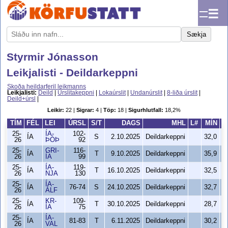
☰
Sækja
Styrmir Jónasson
Leikjalisti - Deildarkeppni
Skoða heildarferil leikmanns
Leikjalisti:
Deild
|
Úrslitakeppni
|
Lokaúrslit
|
Undanúrslit
|
8-liða úrslit
|
Deild+úrsl
|
Leikir:
22 |
Sigrar:
4 |
Töp:
18 |
Sigurhlutfall:
18,2%
TÍM
FÉL
LEI
ÚRSL
S/T
DAGS
MHL
L#
MÍN
S
25-
ÍA-
102-
ÍA
S
2.10.2025
Deildarkeppni
32,0
26
ÞÓÞ
92
25-
GRI-
116-
ÍA
T
9.10.2025
Deildarkeppni
35,9
26
ÍA
99
25-
ÍA-
119-
ÍA
T
16.10.2025
Deildarkeppni
32,5
26
NJA
130
25-
ÍA-
ÍA
76-74
S
24.10.2025
Deildarkeppni
32,7
26
ÁLF
25-
KR-
109-
ÍA
T
30.10.2025
Deildarkeppni
28,7
26
ÍA
75
25-
ÍA-
ÍA
81-83
T
6.11.2025
Deildarkeppni
30,2
26
VAL