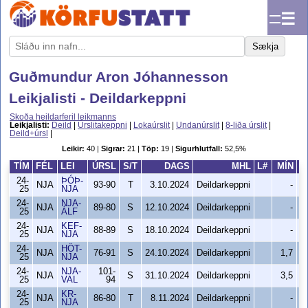
☰
Sækja
Guðmundur Aron Jóhannesson
Leikjalisti - Deildarkeppni
Skoða heildarferil leikmanns
Leikjalisti:
Deild
|
Úrslitakeppni
|
Lokaúrslit
|
Undanúrslit
|
8-liða úrslit
|
Deild+úrsl
|
Leikir:
40 |
Sigrar:
21 |
Töp:
19 |
Sigurhlutfall:
52,5%
TÍM
FÉL
LEI
ÚRSL
S/T
DAGS
MHL
L#
MÍN
S
24-
ÞÓÞ-
NJA
93-90
T
3.10.2024
Deildarkeppni
-
25
NJA
24-
NJA-
NJA
89-80
S
12.10.2024
Deildarkeppni
-
25
ÁLF
24-
KEF-
NJA
88-89
S
18.10.2024
Deildarkeppni
-
25
NJA
24-
HÖT-
NJA
76-91
S
24.10.2024
Deildarkeppni
1,7
25
NJA
24-
NJA-
101-
NJA
S
31.10.2024
Deildarkeppni
3,5
25
VAL
94
24-
KR-
NJA
86-80
T
8.11.2024
Deildarkeppni
-
25
NJA