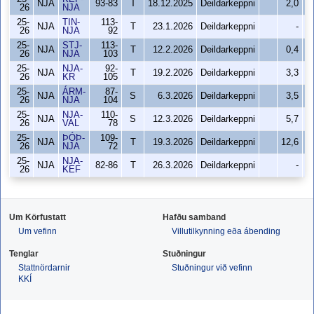
NJA
93-83
T
18.12.2025
Deildarkeppni
2,0
26
NJA
25-
TIN-
113-
NJA
T
23.1.2026
Deildarkeppni
-
26
NJA
92
25-
STJ-
113-
NJA
T
12.2.2026
Deildarkeppni
0,4
26
NJA
103
25-
NJA-
92-
NJA
T
19.2.2026
Deildarkeppni
3,3
26
KR
105
25-
ÁRM-
87-
NJA
S
6.3.2026
Deildarkeppni
3,5
26
NJA
104
25-
NJA-
110-
NJA
S
12.3.2026
Deildarkeppni
5,7
26
VAL
78
25-
ÞÓÞ-
109-
NJA
T
19.3.2026
Deildarkeppni
12,6
26
NJA
72
25-
NJA-
NJA
82-86
T
26.3.2026
Deildarkeppni
-
26
KEF
Um Körfustatt
Hafðu samband
Um vefinn
Villutilkynning eða ábending
Tenglar
Stuðningur
Stattnördarnir
Stuðningur við vefinn
KKÍ