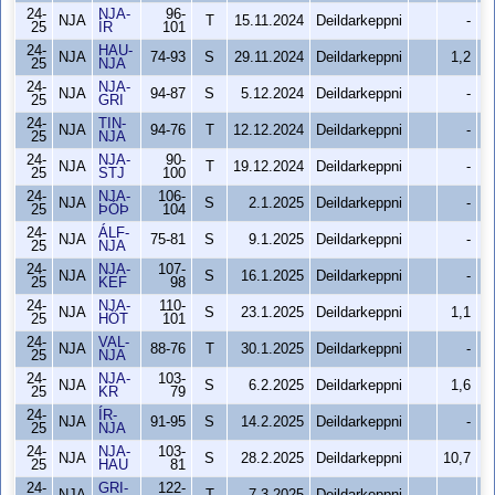
24-
NJA-
96-
NJA
T
15.11.2024
Deildarkeppni
-
25
ÍR
101
24-
HAU-
NJA
74-93
S
29.11.2024
Deildarkeppni
1,2
25
NJA
24-
NJA-
NJA
94-87
S
5.12.2024
Deildarkeppni
-
25
GRI
24-
TIN-
NJA
94-76
T
12.12.2024
Deildarkeppni
-
25
NJA
24-
NJA-
90-
NJA
T
19.12.2024
Deildarkeppni
-
25
STJ
100
24-
NJA-
106-
NJA
S
2.1.2025
Deildarkeppni
-
25
ÞÓÞ
104
24-
ÁLF-
NJA
75-81
S
9.1.2025
Deildarkeppni
-
25
NJA
24-
NJA-
107-
NJA
S
16.1.2025
Deildarkeppni
-
25
KEF
98
24-
NJA-
110-
NJA
S
23.1.2025
Deildarkeppni
1,1
25
HÖT
101
24-
VAL-
NJA
88-76
T
30.1.2025
Deildarkeppni
-
25
NJA
24-
NJA-
103-
NJA
S
6.2.2025
Deildarkeppni
1,6
25
KR
79
24-
ÍR-
NJA
91-95
S
14.2.2025
Deildarkeppni
-
25
NJA
24-
NJA-
103-
NJA
S
28.2.2025
Deildarkeppni
10,7
25
HAU
81
24-
GRI-
122-