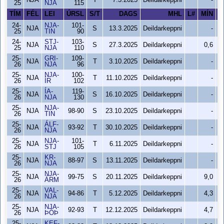
NJA
T
7.3.2025
Deildarkeppni
-
25
NJA
115
TÍM
FÉL
LEI
ÚRSL
S/T
DAGS
MHL
L#
MÍN
S
24-
NJA-
101-
NJA
S
13.3.2025
Deildarkeppni
-
25
TIN
90
24-
STJ-
103-
NJA
S
27.3.2025
Deildarkeppni
0,6
25
NJA
110
25-
GRI-
109-
NJA
T
3.10.2025
Deildarkeppni
-
26
NJA
96
25-
NJA-
100-
NJA
T
11.10.2025
Deildarkeppni
-
26
ÍR
102
25-
ÍA-
119-
NJA
S
16.10.2025
Deildarkeppni
-
26
NJA
130
25-
NJA-
NJA
98-90
S
23.10.2025
Deildarkeppni
-
26
TIN
25-
ÁLF-
NJA
93-92
T
30.10.2025
Deildarkeppni
-
26
NJA
25-
NJA-
101-
NJA
T
6.11.2025
Deildarkeppni
-
26
STJ
105
25-
KR-
NJA
88-97
S
13.11.2025
Deildarkeppni
-
26
NJA
25-
NJA-
NJA
99-75
S
20.11.2025
Deildarkeppni
9,0
26
ÁRM
25-
VAL-
NJA
94-86
T
5.12.2025
Deildarkeppni
4,3
26
NJA
25-
NJA-
NJA
92-93
T
12.12.2025
Deildarkeppni
4,7
26
ÞÓÞ
25-
KEF-