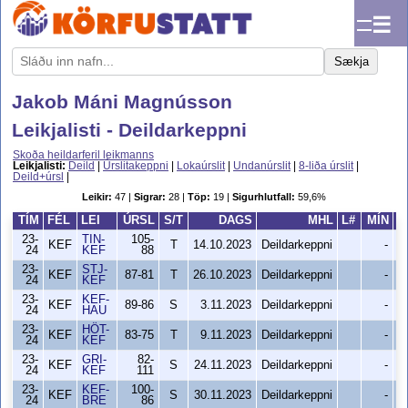
☰
Sækja
Jakob Máni Magnússon
Leikjalisti - Deildarkeppni
Skoða heildarferil leikmanns
Leikjalisti:
Deild
|
Úrslitakeppni
|
Lokaúrslit
|
Undanúrslit
|
8-liða úrslit
|
Deild+úrsl
|
Leikir:
47 |
Sigrar:
28 |
Töp:
19 |
Sigurhlutfall:
59,6%
TÍM
FÉL
LEI
ÚRSL
S/T
DAGS
MHL
L#
MÍN
S
23-
TIN-
105-
KEF
T
14.10.2023
Deildarkeppni
-
24
KEF
88
23-
STJ-
KEF
87-81
T
26.10.2023
Deildarkeppni
-
24
KEF
23-
KEF-
KEF
89-86
S
3.11.2023
Deildarkeppni
-
24
HAU
23-
HÖT-
KEF
83-75
T
9.11.2023
Deildarkeppni
-
24
KEF
23-
GRI-
82-
KEF
S
24.11.2023
Deildarkeppni
-
24
KEF
111
23-
KEF-
100-
KEF
S
30.11.2023
Deildarkeppni
-
24
BRE
86