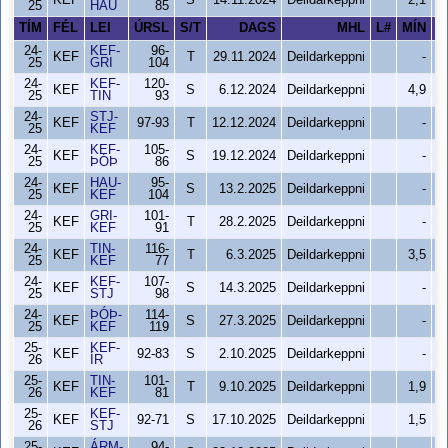
KEF
S
14.11.2024
Deildarkeppni
2,1
25
HAU
85
TÍM
FÉL
LEI
ÚRSL
S/T
DAGS
MHL
L#
MÍN
S
24-
KEF-
96-
KEF
T
29.11.2024
Deildarkeppni
-
25
GRI
104
24-
KEF-
120-
KEF
S
6.12.2024
Deildarkeppni
4,9
25
TIN
93
24-
STJ-
KEF
97-93
T
12.12.2024
Deildarkeppni
-
25
KEF
24-
KEF-
105-
KEF
S
19.12.2024
Deildarkeppni
-
25
ÞÓÞ
86
24-
HAU-
95-
KEF
S
13.2.2025
Deildarkeppni
-
25
KEF
104
24-
GRI-
101-
KEF
T
28.2.2025
Deildarkeppni
-
25
KEF
91
24-
TIN-
116-
KEF
T
6.3.2025
Deildarkeppni
3,5
25
KEF
77
24-
KEF-
107-
KEF
S
14.3.2025
Deildarkeppni
-
25
STJ
98
24-
ÞÓÞ-
114-
KEF
S
27.3.2025
Deildarkeppni
-
25
KEF
119
25-
KEF-
KEF
92-83
S
2.10.2025
Deildarkeppni
-
26
ÍR
25-
TIN-
101-
KEF
T
9.10.2025
Deildarkeppni
1,9
26
KEF
81
25-
KEF-
KEF
92-71
S
17.10.2025
Deildarkeppni
1,5
26
STJ
25-
ÁRM-
94-