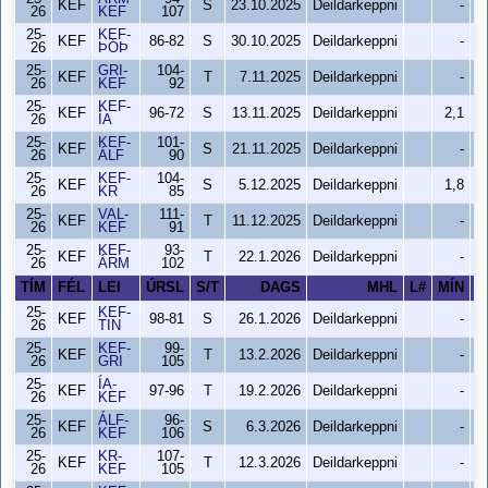
KEF
S
23.10.2025
Deildarkeppni
-
26
KEF
107
25-
KEF-
KEF
86-82
S
30.10.2025
Deildarkeppni
-
26
ÞÓÞ
25-
GRI-
104-
KEF
T
7.11.2025
Deildarkeppni
-
26
KEF
92
25-
KEF-
KEF
96-72
S
13.11.2025
Deildarkeppni
2,1
26
ÍA
25-
KEF-
101-
KEF
S
21.11.2025
Deildarkeppni
-
26
ÁLF
90
25-
KEF-
104-
KEF
S
5.12.2025
Deildarkeppni
1,8
26
KR
85
25-
VAL-
111-
KEF
T
11.12.2025
Deildarkeppni
-
26
KEF
91
25-
KEF-
93-
KEF
T
22.1.2026
Deildarkeppni
-
26
ÁRM
102
TÍM
FÉL
LEI
ÚRSL
S/T
DAGS
MHL
L#
MÍN
S
25-
KEF-
KEF
98-81
S
26.1.2026
Deildarkeppni
-
26
TIN
25-
KEF-
99-
KEF
T
13.2.2026
Deildarkeppni
-
26
GRI
105
25-
ÍA-
KEF
97-96
T
19.2.2026
Deildarkeppni
-
26
KEF
25-
ÁLF-
96-
KEF
S
6.3.2026
Deildarkeppni
-
26
KEF
106
25-
KR-
107-
KEF
T
12.3.2026
Deildarkeppni
-
26
KEF
105