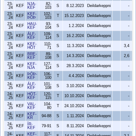
23-
NJA-
82-
KEF
S
8.12.2023
Deildarkeppni
-
24
KEF
103
23-
KEF-
102-
KEF
T
15.12.2023
Deildarkeppni
-
24
ÞÓÞ
103
23-
HAU-
93-
KEF
S
1.2.2024
Deildarkeppni
-
24
KEF
104
23-
ÁLF-
109-
KEF
S
16.2.2024
Deildarkeppni
-
24
KEF
114
23-
KEF-
110-
KEF
S
11.3.2024
Deildarkeppni
3,4
24
HÖT
71
23-
BRE-
89-
KEF
S
14.3.2024
Deildarkeppni
2,6
24
KEF
108
23-
KEF-
127-
KEF
S
28.3.2024
Deildarkeppni
-
24
NJA
114
23-
ÞÓÞ-
106-
KEF
T
4.4.2024
Deildarkeppni
-
24
KEF
100
24-
ÁLF-
101-
KEF
S
3.10.2024
Deildarkeppni
-
25
KEF
108
24-
HÖT-
120-
KEF
T
10.10.2024
Deildarkeppni
-
25
KEF
115
24-
VAL-
104-
KEF
T
24.10.2024
Deildarkeppni
-
25
KEF
80
24-
KEF-
KEF
94-88
S
1.11.2024
Deildarkeppni
-
25
KR
24-
ÍR-
KEF
79-91
S
8.11.2024
Deildarkeppni
-
25
KEF
24-
KEF-
117-