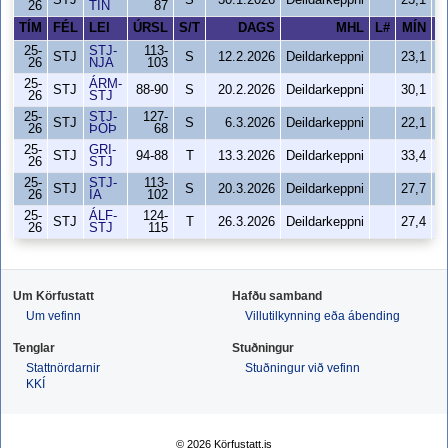
STJ
S
30.1.2026
Deildarkeppni
23,1
26
TIN
87
TÍM
FÉL
LEI
ÚRSL
S/T
DAGS
MHL
L#
MÍN
S
25-
STJ-
113-
STJ
S
12.2.2026
Deildarkeppni
23,1
26
NJA
103
25-
ÁRM-
STJ
88-90
S
20.2.2026
Deildarkeppni
30,1
26
STJ
25-
STJ-
127-
STJ
S
6.3.2026
Deildarkeppni
22,1
26
ÞÓÞ
68
25-
GRI-
STJ
94-88
T
13.3.2026
Deildarkeppni
33,4
26
STJ
25-
STJ-
113-
STJ
S
20.3.2026
Deildarkeppni
27,7
26
ÍA
102
25-
ÁLF-
124-
STJ
T
26.3.2026
Deildarkeppni
27,4
26
STJ
115
Um Körfustatt
Hafðu samband
Um vefinn
Villutilkynning eða ábending
Tenglar
Stuðningur
Stattnördarnir
Stuðningur við vefinn
KKÍ
© 2026 Körfustatt.is