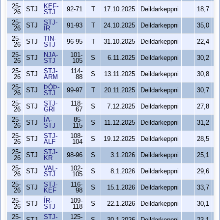
25-
KEF-
STJ
92-71
T
17.10.2025
Deildarkeppni
18,7
26
STJ
25-
STJ-
STJ
91-93
T
24.10.2025
Deildarkeppni
35,0
26
ÍR
25-
TIN-
STJ
96-95
T
31.10.2025
Deildarkeppni
22,4
26
STJ
25-
NJA-
101-
STJ
S
6.11.2025
Deildarkeppni
30,2
26
STJ
105
25-
STJ-
114-
STJ
S
13.11.2025
Deildarkeppni
30,8
26
ÁRM
88
25-
ÞÓÞ-
STJ
99-97
T
20.11.2025
Deildarkeppni
30,7
26
STJ
25-
STJ-
118-
STJ
S
7.12.2025
Deildarkeppni
27,8
26
GRI
67
25-
ÍA-
85-
STJ
S
11.12.2025
Deildarkeppni
31,2
26
STJ
115
25-
STJ-
108-
STJ
S
19.12.2025
Deildarkeppni
28,5
26
ÁLF
104
25-
STJ-
STJ
98-96
S
3.1.2026
Deildarkeppni
25,1
26
KR
25-
VAL-
102-
STJ
S
8.1.2026
Deildarkeppni
29,6
26
STJ
105
25-
STJ-
116-
STJ
S
15.1.2026
Deildarkeppni
33,7
26
KEF
98
25-
ÍR-
109-
STJ
S
22.1.2026
Deildarkeppni
30,1
26
STJ
118
25-
STJ-
125-