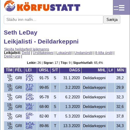
☰
Sækja
Seth LeDay
Leikjalisti - Deildarkeppni
Skoða heildarferil leikmanns
Leikjalisti:
Deild
|
Úrslitakeppni
|
Lokaúrslit
|
Undanúrslit
|
8-liða úrslit
|
Deild+úrsl
|
Leikir:
26 |
Sigrar:
17 |
Töp:
9 |
Sigurhlutfall:
65,4%
TÍM
FÉL
LEI
ÚRSL
S/T
DAGS
MHL
L#
MÍN
S
19-
GRI-
GRI
91-75
S
31.1.2020
Deildarkeppni
28,2
20
FJÖ
19-
STJ-
GRI
99-85
T
3.2.2020
Deildarkeppni
29,9
20
GRI
19-
GRI-
GRI
95-78
S
6.2.2020
Deildarkeppni
32,3
20
ÞÓÞ
19-
VAL-
GRI
68-90
S
1.3.2020
Deildarkeppni
32,6
20
GRI
19-
GRI-
GRI
82-90
T
5.3.2020
Deildarkeppni
37,8
20
ÍR
19-
ÞÓA-
GRI
89-86
T
13.3.2020
Deildarkeppni
34,3
20
GRI