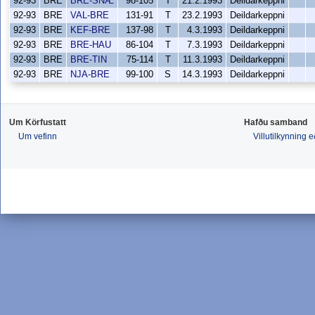
92-93
BRE
BRE-SNÆ
98-105
T
21.2.1993
Deildarkeppni
92-93
BRE
VAL-BRE
131-91
T
23.2.1993
Deildarkeppni
92-93
BRE
KEF-BRE
137-98
T
4.3.1993
Deildarkeppni
92-93
BRE
BRE-HAU
86-104
T
7.3.1993
Deildarkeppni
92-93
BRE
BRE-TIN
75-114
T
11.3.1993
Deildarkeppni
92-93
BRE
NJA-BRE
99-100
S
14.3.1993
Deildarkeppni
Um Körfustatt
Hafðu samband
Um vefinn
Villutilkynning