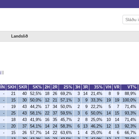
Landslið
l
|
ÍN
SKH
SKR
SK%
2H
2R
2S%
3H
3R
3S%
VH
VR
VT%
-
21
40
52,5%
18
26
69,2%
3
14
21,4%
8
9
88,9%
-
15
30
50,0%
12
21
57,1%
3
9
33,3%
19
19
100,0%
-
19
43
44,2%
17
34
50,0%
2
9
22,2%
5
7
71,4%
-
25
43
58,1%
22
37
59,5%
3
6
50,0%
14
15
93,3%
-
18
43
41,9%
16
35
45,7%
2
8
25,0%
10
14
71,4%
-
20
37
54,1%
14
24
58,3%
6
13
46,2%
12
13
92,3%
-
15
26
57,7%
14
22
63,6%
1
4
25,0%
4
6
66,7%