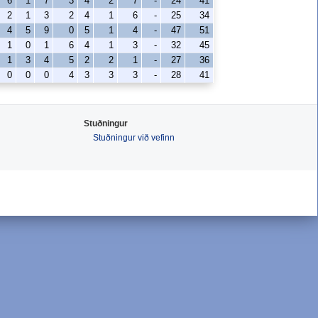
6
1
7
3
4
2
7
-
24
41
2
1
3
2
4
1
6
-
25
34
4
5
9
0
5
1
4
-
47
51
1
0
1
6
4
1
3
-
32
45
1
3
4
5
2
2
1
-
27
36
0
0
0
4
3
3
3
-
28
41
Stuðningur
Stuðningur við vefinn