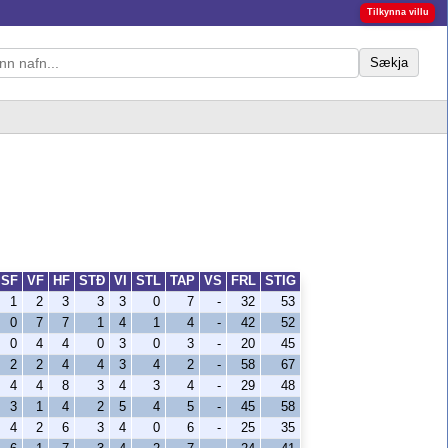
Tilkynna villu
Sækja
SF
VF
HF
STÐ
VI
STL
TAP
VS
FRL
STIG
1
2
3
3
3
0
7
-
32
53
0
7
7
1
4
1
4
-
42
52
0
4
4
0
3
0
3
-
20
45
2
2
4
4
3
4
2
-
58
67
4
4
8
3
4
3
4
-
29
48
3
1
4
2
5
4
5
-
45
58
4
2
6
3
4
0
6
-
25
35