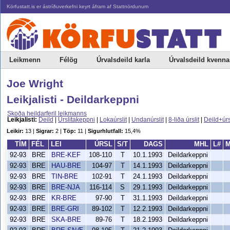
Körfustatt.is er ástríðuverkefni keyrt áfram af Stattnördunum
Leikmenn
Félög
Úrvalsdeild karla
Úrvalsdeild kvenna
Joe Wright
Leikjalisti - Deildarkeppni
Skoða heildarferil leikmanns
Leikjalisti:
Deild
|
Úrslitakeppni
|
Lokaúrslit
|
Undanúrslit
|
8-liða úrslit
|
Deild+úrs
Leikir:
13 |
Sigrar:
2 |
Töp:
11 |
Sigurhlutfall:
15,4%
TÍM
FÉL
LEI
ÚRSL
S/T
DAGS
MHL
L#
M
92-93
BRE
BRE-KEF
108-110
T
10.1.1993
Deildarkeppni
92-93
BRE
HAU-BRE
104-97
T
14.1.1993
Deildarkeppni
92-93
BRE
TIN-BRE
102-91
T
24.1.1993
Deildarkeppni
92-93
BRE
BRE-NJA
116-114
S
29.1.1993
Deildarkeppni
92-93
BRE
KR-BRE
97-90
T
31.1.1993
Deildarkeppni
92-93
BRE
BRE-GRI
89-102
T
12.2.1993
Deildarkeppni
92-93
BRE
SKA-BRE
89-76
T
18.2.1993
Deildarkeppni