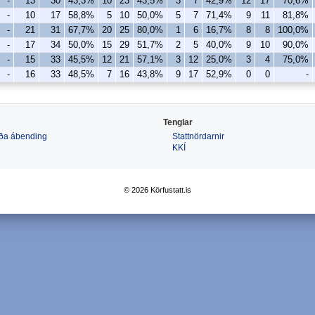
-
13
30
43,3%
10
23
43,5%
3
7
42,9%
12
17
70,6%
-
10
17
58,8%
5
10
50,0%
5
7
71,4%
9
11
81,8%
-
21
31
67,7%
20
25
80,0%
1
6
16,7%
8
8
100,0%
-
17
34
50,0%
15
29
51,7%
2
5
40,0%
9
10
90,0%
-
15
33
45,5%
12
21
57,1%
3
12
25,0%
3
4
75,0%
-
16
33
48,5%
7
16
43,8%
9
17
52,9%
0
0
-
Tenglar
 eða ábending
Stattnördarnir
KKÍ
© 2026 Körfustatt.is