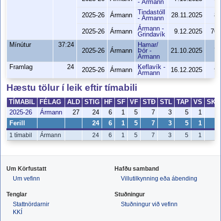
- Ármann
Tindastóll
2025-26
Ármann
28.11.2025
83
- Ármann
Ármann -
2025-26
Ármann
9.12.2025
70-
Grindavík
Mínútur
37:24
Hamar/
2025-26
Ármann
Þór -
21.10.2025
73
Ármann
Framlag
24
Keflavík -
2025-26
Ármann
16.12.2025
97
Ármann
Hæstu tölur í leik eftir tímabili
TÍMABIL
FÉLAG
ALD
STIG
HF
SF
VF
STÐ
STL
TAP
VS
SKH
2025-26
Ármann
27
24
6
1
5
7
3
5
1
9
Ferill
24
6
1
5
7
3
5
1
9
1 tímabil
Ármann
24
6
1
5
7
3
5
1
9
Um Körfustatt
Hafðu samband
Um vefinn
Villutilkynning eða ábending
Tenglar
Stuðningur
Stattnördarnir
Stuðningur við vefinn
KKÍ