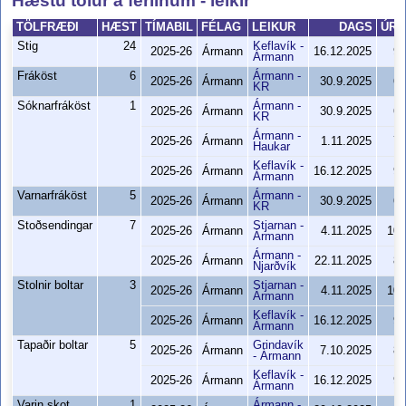
Hæstu tölur á ferlinum - leikir
TÖLFRÆÐI
HÆST
TÍMABIL
FÉLAG
LEIKUR
DAGS
ÚRS
Stig
24
Keflavík -
2025-26
Ármann
16.12.2025
97
Ármann
Fráköst
6
Ármann -
2025-26
Ármann
30.9.2025
60
KR
Sóknarfráköst
1
Ármann -
2025-26
Ármann
30.9.2025
60
KR
Ármann -
2025-26
Ármann
1.11.2025
75
Haukar
Keflavík -
2025-26
Ármann
16.12.2025
97
Ármann
Varnarfráköst
5
Ármann -
2025-26
Ármann
30.9.2025
60
KR
Stoðsendingar
7
Stjarnan -
2025-26
Ármann
4.11.2025
103
Ármann
Ármann -
2025-26
Ármann
22.11.2025
83
Njarðvík
Stolnir boltar
3
Stjarnan -
2025-26
Ármann
4.11.2025
103
Ármann
Keflavík -
2025-26
Ármann
16.12.2025
97
Ármann
Tapaðir boltar
5
Grindavík
2025-26
Ármann
7.10.2025
86
- Ármann
Keflavík -
2025-26
Ármann
16.12.2025
97
Ármann
Varin skot
1
Ármann -