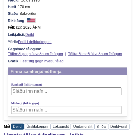
Fæð.d.
10.09.1998
Hæð
170 cm
Staða
Bakvörður
Ríkisfang
Féll:
(1x) 2026 ÁRM
Leikjalisti:
Deild
Yfirlit:
Ferill í deildarkeppni
Gegn/með félögum:
Tölfræði gegn ákveðnum félögum
|
Tölfræði með ákveðnum félögum
Grafík:
Flest stig gegn hverju félagi
Finna samherja/mótherja
Samherji (leikir saman)
Mótherji (leikir gegn)
Mót
Deild
Úrslitakeppni
Lokaúrslit
Undanúrslit
8 liða
Deild+úrsl