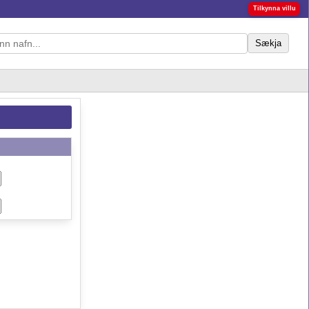
Tilkynna villu
Sækja