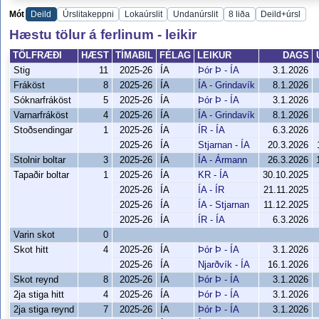
Mót
Deild
Úrslitakeppni
Lokaúrslit
Undanúrslit
8 liða
Deild+úrsl
Hæstu tölur á ferlinum - leikir
TÖLFRÆÐI
HÆST
TÍMABIL
FÉLAG
LEIKUR
DAGS
Stig
11
2025-26
ÍA
Þór Þ - ÍA
3.1.2026
Fráköst
8
2025-26
ÍA
ÍA - Grindavík
8.1.2026
Sóknarfráköst
5
2025-26
ÍA
Þór Þ - ÍA
3.1.2026
Varnarfráköst
4
2025-26
ÍA
ÍA - Grindavík
8.1.2026
Stoðsendingar
1
2025-26
ÍA
ÍR - ÍA
6.3.2026
2025-26
ÍA
Stjarnan - ÍA
20.3.2026
Stolnir boltar
3
2025-26
ÍA
ÍA - Ármann
26.3.2026
Tapaðir boltar
1
2025-26
ÍA
KR - ÍA
30.10.2025
2025-26
ÍA
ÍA - ÍR
21.11.2025
2025-26
ÍA
ÍA - Stjarnan
11.12.2025
2025-26
ÍA
ÍR - ÍA
6.3.2026
Varin skot
0
Skot hitt
4
2025-26
ÍA
Þór Þ - ÍA
3.1.2026
2025-26
ÍA
Njarðvík - ÍA
16.1.2026
Skot reynd
8
2025-26
ÍA
Þór Þ - ÍA
3.1.2026
2ja stiga hitt
4
2025-26
ÍA
Þór Þ - ÍA
3.1.2026
2ja stiga reynd
7
2025-26
ÍA
Þór Þ - ÍA
3.1.2026