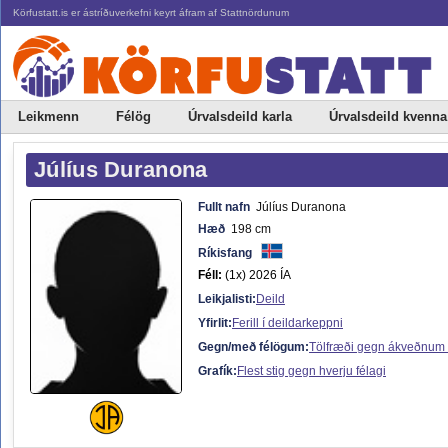
Körfustatt.is er ástríðuverkefni keyrt áfram af Stattnördunum
Leikmenn
Félög
Úrvalsdeild karla
Úrvalsdeild kvenna
Júlíus Duranona
Fullt nafn
Júlíus Duranona
Hæð
198 cm
Ríkisfang
Féll:
(1x) 2026 ÍA
Leikjalisti:
Deild
Yfirlit:
Ferill í deildarkeppni
Gegn/með félögum:
Tölfræði gegn ákveðnum
Grafík:
Flest stig gegn hverju félagi