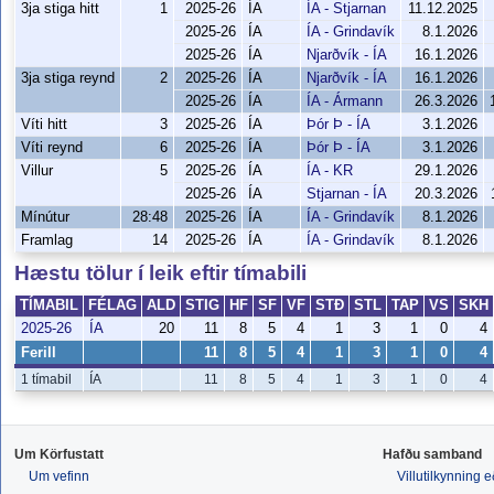
3ja stiga hitt
1
2025-26
ÍA
ÍA - Stjarnan
11.12.2025
2025-26
ÍA
ÍA - Grindavík
8.1.2026
2025-26
ÍA
Njarðvík - ÍA
16.1.2026
3ja stiga reynd
2
2025-26
ÍA
Njarðvík - ÍA
16.1.2026
2025-26
ÍA
ÍA - Ármann
26.3.2026
Víti hitt
3
2025-26
ÍA
Þór Þ - ÍA
3.1.2026
Víti reynd
6
2025-26
ÍA
Þór Þ - ÍA
3.1.2026
Villur
5
2025-26
ÍA
ÍA - KR
29.1.2026
2025-26
ÍA
Stjarnan - ÍA
20.3.2026
Mínútur
28:48
2025-26
ÍA
ÍA - Grindavík
8.1.2026
Framlag
14
2025-26
ÍA
ÍA - Grindavík
8.1.2026
Hæstu tölur í leik eftir tímabili
TÍMABIL
FÉLAG
ALD
STIG
HF
SF
VF
STÐ
STL
TAP
VS
SKH
2025-26
ÍA
20
11
8
5
4
1
3
1
0
4
Ferill
11
8
5
4
1
3
1
0
4
1 tímabil
ÍA
11
8
5
4
1
3
1
0
4
Um Körfustatt
Hafðu samband
Um vefinn
Villutilkynning