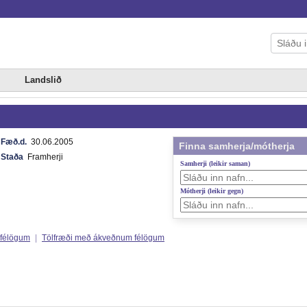
Landslið
Fæð.d.
30.06.2005
Finna samherja/mótherja
Staða
Framherji
Samherji (leikir saman)
Mótherji (leikir gegn)
 félögum
|
Tölfræði með ákveðnum félögum