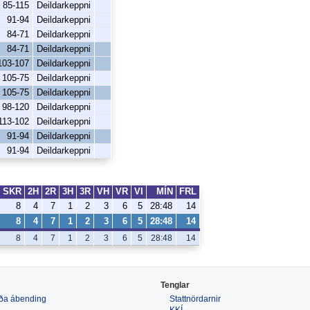
85-115
Deildarkeppni
91-94
Deildarkeppni
84-71
Deildarkeppni
84-71
Deildarkeppni
103-107
Deildarkeppni
105-75
Deildarkeppni
105-75
Deildarkeppni
98-120
Deildarkeppni
113-102
Deildarkeppni
91-94
Deildarkeppni
91-94
Deildarkeppni
SKR
2H
2R
3H
3R
VH
VR
VI
MÍN
FRL
8
4
7
1
2
3
6
5
28:48
14
8
4
7
1
2
3
6
5
28:48
14
8
4
7
1
2
3
6
5
28:48
14
Tenglar
 eða ábending
Stattnördarnir