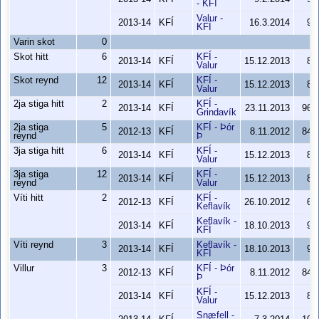
- KFÍ
Valur -
2013-14
KFÍ
16.3.2014
94
KFÍ
Varin skot
0
Skot hitt
6
KFÍ -
2013-14
KFÍ
15.12.2013
85
Valur
Skot reynd
12
KFÍ -
2013-14
KFÍ
15.12.2013
85
Valur
2ja stiga hitt
2
KFÍ -
2013-14
KFÍ
23.11.2013
96-
Grindavík
2ja stiga
5
KFÍ - Þór
2012-13
KFÍ
8.11.2012
84-
reynd
Þ
3ja stiga hitt
6
KFÍ -
2013-14
KFÍ
15.12.2013
85
Valur
3ja stiga
12
KFÍ -
2013-14
KFÍ
15.12.2013
85
reynd
Valur
Víti hitt
2
KFÍ -
2012-13
KFÍ
26.10.2012
69
Keflavík
Keflavík -
2013-14
KFÍ
18.10.2013
95
KFÍ
Víti reynd
3
Keflavík -
2013-14
KFÍ
18.10.2013
95
KFÍ
Villur
3
KFÍ - Þór
2012-13
KFÍ
8.11.2012
84-
Þ
KFÍ -
2013-14
KFÍ
15.12.2013
85
Valur
Snæfell -