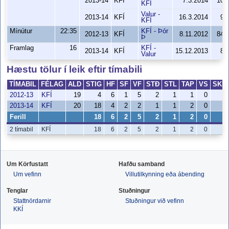
2013-14
KFÍ
7.3.2014
106
KFÍ
Valur -
2013-14
KFÍ
16.3.2014
94
KFÍ
Mínútur
22:35
KFÍ - Þór
2012-13
KFÍ
8.11.2012
84-
Þ
Framlag
16
KFÍ -
2013-14
KFÍ
15.12.2013
85
Valur
Hæstu tölur í leik eftir tímabili
TÍMABIL
FÉLAG
ALD
STIG
HF
SF
VF
STÐ
STL
TAP
VS
SKH
2012-13
KFÍ
19
4
6
1
5
2
1
1
0
1
2013-14
KFÍ
20
18
4
2
2
1
1
2
0
6
Ferill
18
6
2
5
2
1
2
0
6
2 tímabil
KFÍ
18
6
2
5
2
1
2
0
6
Um Körfustatt
Hafðu samband
Um vefinn
Villutilkynning eða ábending
Tenglar
Stuðningur
Stattnördarnir
Stuðningur við vefinn
KKÍ