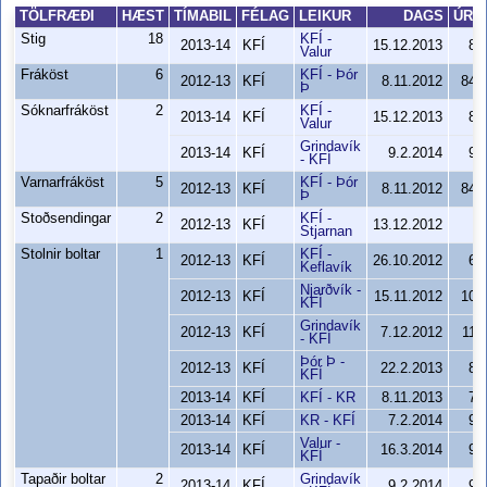
TÖLFRÆÐI
HÆST
TÍMABIL
FÉLAG
LEIKUR
DAGS
ÚRS
Stig
18
KFÍ -
2013-14
KFÍ
15.12.2013
85
Valur
Fráköst
6
KFÍ - Þór
2012-13
KFÍ
8.11.2012
84-
Þ
Sóknarfráköst
2
KFÍ -
2013-14
KFÍ
15.12.2013
85
Valur
Grindavík
2013-14
KFÍ
9.2.2014
97
- KFÍ
Varnarfráköst
5
KFÍ - Þór
2012-13
KFÍ
8.11.2012
84-
Þ
Stoðsendingar
2
KFÍ -
1
2012-13
KFÍ
13.12.2012
Stjarnan
Stolnir boltar
1
KFÍ -
2012-13
KFÍ
26.10.2012
69
Keflavík
Njarðvík -
2012-13
KFÍ
15.11.2012
103
KFÍ
Grindavík
2012-13
KFÍ
7.12.2012
110
- KFÍ
Þór Þ -
2012-13
KFÍ
22.2.2013
87
KFÍ
2013-14
KFÍ
KFÍ - KR
8.11.2013
77
2013-14
KFÍ
KR - KFÍ
7.2.2014
93
Valur -
2013-14
KFÍ
16.3.2014
94
KFÍ
Tapaðir boltar
2
Grindavík
2013-14
KFÍ
9.2.2014
97