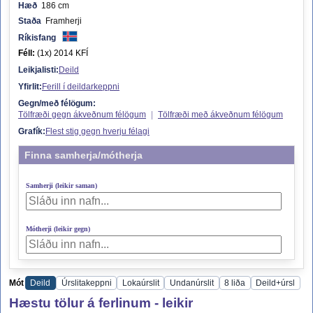
Hæð
186 cm
Staða
Framherji
Ríkisfang
Féll:
(1x) 2014 KFÍ
Leikjalisti:
Deild
Yfirlit:
Ferill í deildarkeppni
Gegn/með félögum:
Tölfræði gegn ákveðnum félögum
|
Tölfræði með ákveðnum félögum
Grafík:
Flest stig gegn hverju félagi
Finna samherja/mótherja
Samherji (leikir saman)
Mótherji (leikir gegn)
Mót
Deild
Úrslitakeppni
Lokaúrslit
Undanúrslit
8 liða
Deild+úrsl
Hæstu tölur á ferlinum - leikir