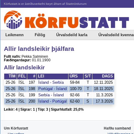
Körfustatt.is er ástríðuverkefni keyrt áfram af Stattnördunum
Leikmenn
Félög
Úrvalsdeild karla
Úrvalsdeild kvenna
Allir landsleikir þjálfara
Fullt nafn:
Pekka Salminen
Fæðingardagur:
01.01.1900
Allir landsleikir
TÍM
FÉL
#
LEI
ÚRS
S/T
DAGS
25-26
ÍSL
197
Ísland - Serbía
59-84
T
12.11.2025
25-26
ÍSL
198
Portúgal - Ísland
100-70
T
18.11.2025
25-26
ÍSL
199
Serbía - Ísland
92-66
T
11.3.2026
25-26
ÍSL
200
Ísland - Portúgal
62-60
S
17.3.2026
Leikir: 4 | Sigrar: 1 | Töp: 3 | Sigurhlutfall: 25,0%
Um Körfustatt
Hafðu samband