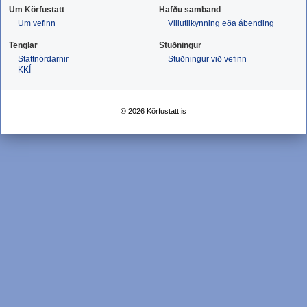
Um Körfustatt
Hafðu samband
Um vefinn
Villutilkynning eða ábending
Tenglar
Stuðningur
Stattnördarnir
Stuðningur við vefinn
KKÍ
© 2026 Körfustatt.is