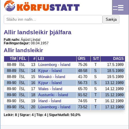
☰
Sækja
Allir landsleikir þjálfara
Fullt nafn:
Ágúst Líndal
Fæðingardagur:
08.04.1957
Allir landsleikir
TÍM
FÉL
#
LEI
ÚRS
S/T
DAGS
88-89
ÍSL
13
Lúxemborg - Ísland
75-26
T
17.5.1989
88-89
ÍSL
14
Kýpur - Ísland
48-58
S
18.5.1989
88-89
ÍSL
15
Mónakó - Ísland
41-70
S
19.5.1989
89-90
ÍSL
16
Kýpur - Ísland
56-73
S
13.12.1989
89-90
ÍSL
17
Wales - Ísland
65-70
S
14.12.1989
89-90
ÍSL
18
Austurríki - Ísland
91-52
T
15.12.1989
89-90
ÍSL
19
Írland - Ísland
74-55
T
16.12.1989
89-90
ÍSL
20
Lúxemborg - Ísland
73-52
T
17.12.1989
Leikir: 8 | Sigrar: 4 | Töp: 4 | Sigurhlutfall: 50,0%