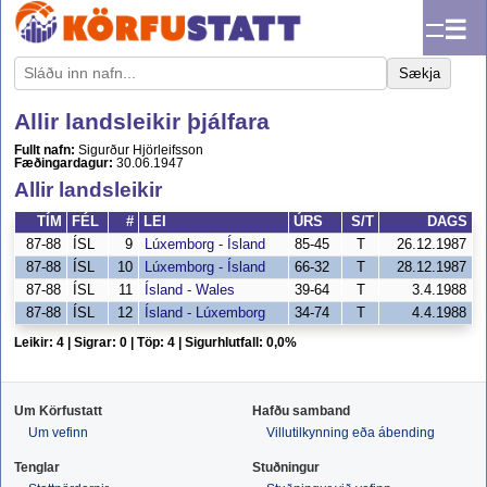
☰
Sækja
Allir landsleikir þjálfara
Fullt nafn:
Sigurður Hjörleifsson
Fæðingardagur:
30.06.1947
Allir landsleikir
TÍM
FÉL
#
LEI
ÚRS
S/T
DAGS
87-88
ÍSL
9
Lúxemborg - Ísland
85-45
T
26.12.1987
87-88
ÍSL
10
Lúxemborg - Ísland
66-32
T
28.12.1987
87-88
ÍSL
11
Ísland - Wales
39-64
T
3.4.1988
87-88
ÍSL
12
Ísland - Lúxemborg
34-74
T
4.4.1988
Leikir: 4 | Sigrar: 0 | Töp: 4 | Sigurhlutfall: 0,0%
Um Körfustatt
Hafðu samband
Um vefinn
Villutilkynning eða ábending
Tenglar
Stuðningur