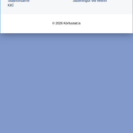
Stattnördarnir
Stuðningur við vefinn
KKÍ
© 2026 Körfustatt.is