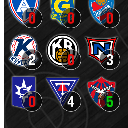
0
0
0
2
0
3
0
4
5