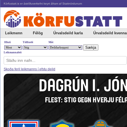
Körfustatt.is er ástríðuverkefni keyrt áfram af Stattnördunum
Leikmenn
Félög
Úrvalsdeild karla
Úrvalsdeild kvenna
Hluti
Tölfræði
Mót
Leikmannaleit
Skoða feril leikmanns í efstu deild
DAGRÚN I. JÓ
FLEST: STIG GEGN HVERJU FÉLA